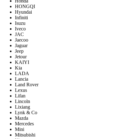
Honda
HONGQI
Hyundai
Infiniti
Isuzu
Iveco
JAC
Jaecoo
Jaguar
Jeep
Jetour
KAIYI
Kia
LADA
Lancia
Land Rover
Lexus
Lifan
Lincoln
Lixiang
Lynk & Co
Mazda
Mercedes
Mini
Mitsubishi