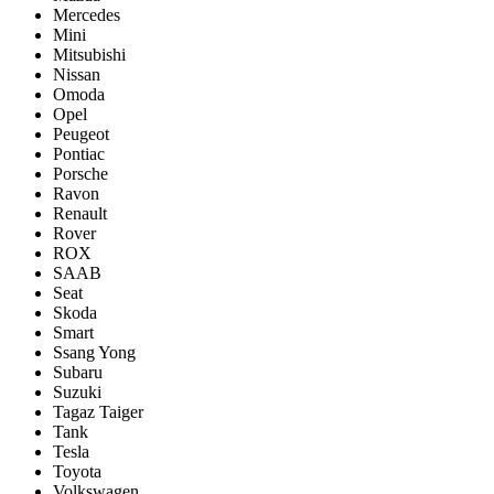
Mercedes
Mini
Mitsubishi
Nissan
Omoda
Opel
Peugeot
Pontiac
Porsсhe
Ravon
Renault
Rover
ROX
SAAB
Seat
Skoda
Smart
Ssang Yong
Subaru
Suzuki
Tagaz Taiger
Tank
Tesla
Toyota
Volkswagen