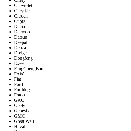
Chery
Chevrolet
Chrysler
Citroen
Cupra
Dacia
Daewoo
Datsun
Deepal
Denza
Dodge
Dongfeng
Exeed
FangChengBao
FAW
Fiat
Ford
Forthing
Foton
GAC
Geely
Genesis
GMC
Great Wall
Haval