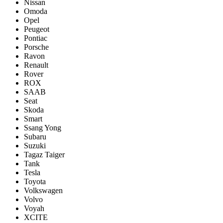
Nissan
Omoda
Opel
Peugeot
Pontiac
Porsсhe
Ravon
Renault
Rover
ROX
SAAB
Seat
Skoda
Smart
Ssang Yong
Subaru
Suzuki
Tagaz Taiger
Tank
Tesla
Toyota
Volkswagen
Volvo
Voyah
XCITE