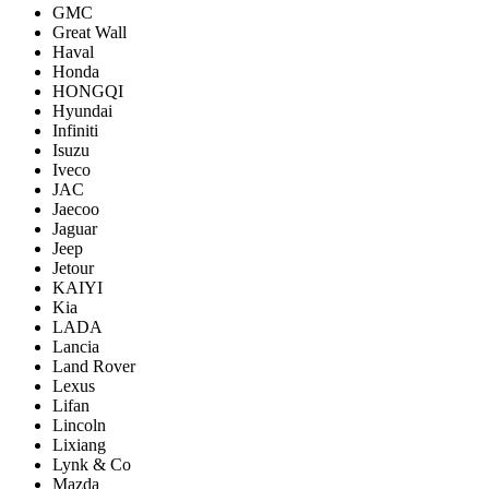
GMC
Great Wall
Haval
Honda
HONGQI
Hyundai
Infiniti
Isuzu
Iveco
JAC
Jaecoo
Jaguar
Jeep
Jetour
KAIYI
Kia
LADA
Lancia
Land Rover
Lexus
Lifan
Lincoln
Lixiang
Lynk & Co
Mazda