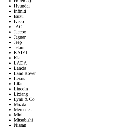
HONGQI
Hyundai
Infiniti
Isuzu
Iveco
JAC
Jaecoo
Jaguar
Jeep
Jetour
KAIYI
Kia
LADA
Lancia
Land Rover
Lexus
Lifan
Lincoln
Lixiang
Lynk & Co
Mazda
Mercedes
Mini
Mitsubishi
Nissan