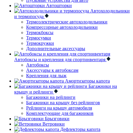
Пусковые устройства для авто
Автошторки
Автохолодильники
и термопосуда
Термоэлектрические автохолодильники
Компрессорные автохолодильники
Термокбоксы
Термосумки
Термокружки
Дополнительные аксессуары
Автобоксы и крепления для спортинвентаря
Автобоксы
Аксессуары к автобоксам
Крепления для лыж
Амортизаторы капота
Багажники на
крышу и рейлинги
Багажники на рейлинги
Багажники на крышу без рейлингов
Рейлинги на крышу автомобиля
Комплектующие для багажников
Брызговики
Ветровики
Дефлекторы капота