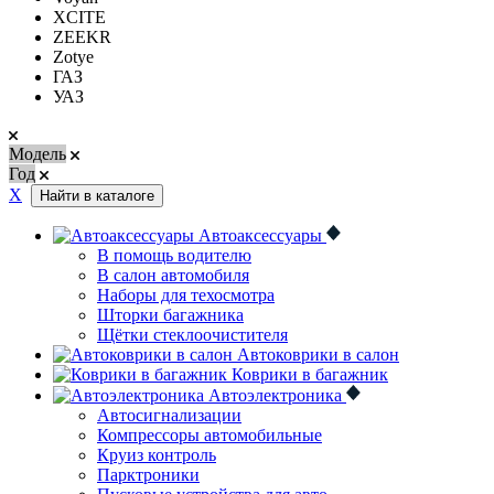
XCITE
ZEEKR
Zotye
ГАЗ
УАЗ
Модель
Год
Х
Найти в каталоге
Автоаксессуары
В помощь водителю
В салон автомобиля
Наборы для техосмотра
Шторки багажника
Щётки стеклоочистителя
Автоковрики в салон
Коврики в багажник
Автоэлектроника
Автосигнализации
Компрессоры автомобильные
Круиз контроль
Парктроники