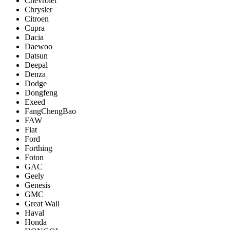
Chevrolet
Chrysler
Citroen
Cupra
Dacia
Daewoo
Datsun
Deepal
Denza
Dodge
Dongfeng
Exeed
FangChengBao
FAW
Fiat
Ford
Forthing
Foton
GAC
Geely
Genesis
GMC
Great Wall
Haval
Honda