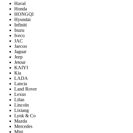
Haval
Honda
HONGQI
Hyundai
Infiniti
Isuzu
Iveco
JAC
Jaecoo
Jaguar
Jeep
Jetour
KAIYI
Kia
LADA
Lancia
Land Rover
Lexus
Lifan
Lincoln
Lixiang
Lynk & Co
Mazda
Mercedes
Mini