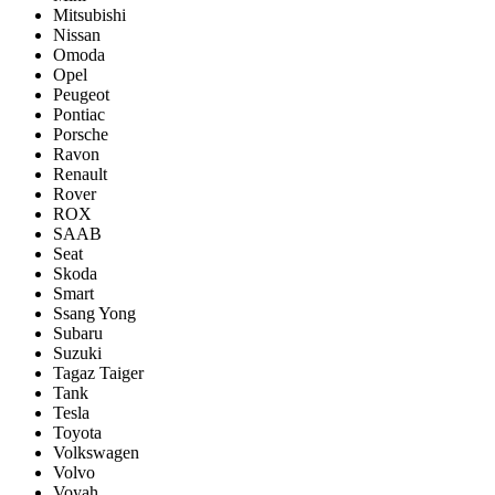
Mitsubishi
Nissan
Omoda
Opel
Peugeot
Pontiac
Porsсhe
Ravon
Renault
Rover
ROX
SAAB
Seat
Skoda
Smart
Ssang Yong
Subaru
Suzuki
Tagaz Taiger
Tank
Tesla
Toyota
Volkswagen
Volvo
Voyah