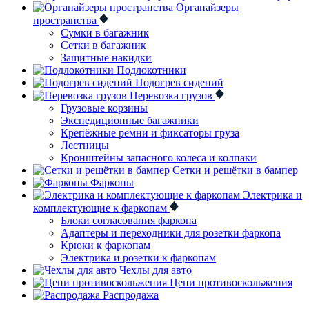
Органайзеры
пространства
Сумки в багажник
Сетки в багажник
Защитные накидки
Подлокотники
Подогрев сидений
Перевозка грузов
Грузовые корзины
Экспедиционные багажники
Крепёжные ремни и фиксаторы груза
Лестницы
Кронштейны запасного колеса и колпаки
Сетки и решётки в бампер
Фаркопы
Электрика и
комплектующие к фаркопам
Блоки согласования фаркопа
Адаптеры и переходники для розетки фаркопа
Крюки к фаркопам
Электрика и розетки к фаркопам
Чехлы для авто
Цепи противоскольжения
Распродажа