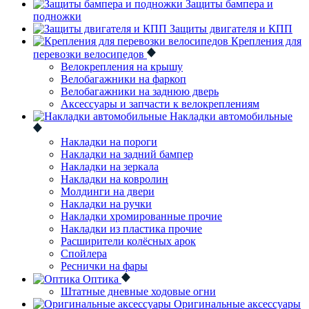
Защиты бампера и
подножки
Защиты двигателя и КПП
Крепления для
перевозки велосипедов
Велокрепления на крышу
Велобагажники на фаркоп
Велобагажники на заднюю дверь
Аксессуары и запчасти к велокреплениям
Накладки автомобильные
Накладки на пороги
Накладки на задний бампер
Накладки на зеркала
Накладки на ковролин
Молдинги на двери
Накладки на ручки
Накладки хромированные прочие
Накладки из пластика прочие
Расширители колёсных арок
Спойлера
Реснички на фары
Оптика
Штатные дневные ходовые огни
Оригинальные аксессуары