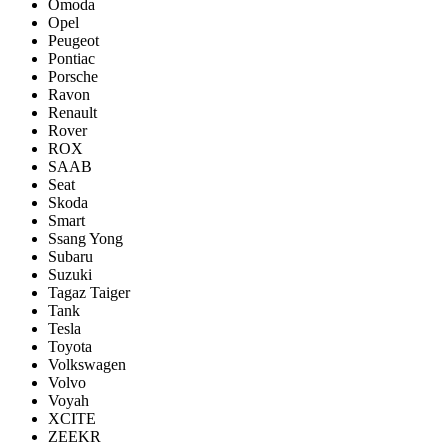
Omoda
Opel
Peugeot
Pontiac
Porsсhe
Ravon
Renault
Rover
ROX
SAAB
Seat
Skoda
Smart
Ssang Yong
Subaru
Suzuki
Tagaz Taiger
Tank
Tesla
Toyota
Volkswagen
Volvo
Voyah
XCITE
ZEEKR