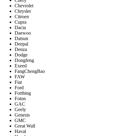
Chery
Chevrolet
Chrysler
Citroen
Cupra
Dacia
Daewoo
Datsun
Deepal
Denza
Dodge
Dongfeng
Exeed
FangChengBao
FAW
Fiat
Ford
Forthing
Foton
GAC
Geely
Genesis
GMC
Great Wall
Haval