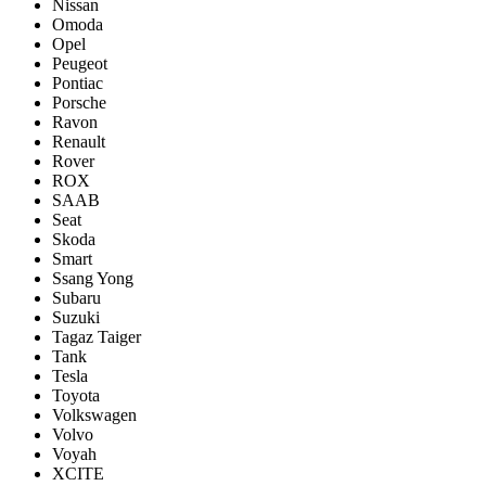
Nissan
Omoda
Opel
Peugeot
Pontiac
Porsсhe
Ravon
Renault
Rover
ROX
SAAB
Seat
Skoda
Smart
Ssang Yong
Subaru
Suzuki
Tagaz Taiger
Tank
Tesla
Toyota
Volkswagen
Volvo
Voyah
XCITE