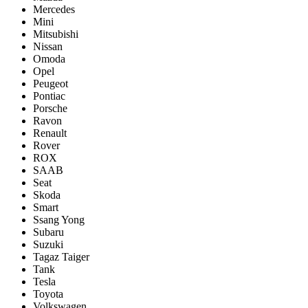
Mercedes
Mini
Mitsubishi
Nissan
Omoda
Opel
Peugeot
Pontiac
Porsсhe
Ravon
Renault
Rover
ROX
SAAB
Seat
Skoda
Smart
Ssang Yong
Subaru
Suzuki
Tagaz Taiger
Tank
Tesla
Toyota
Volkswagen