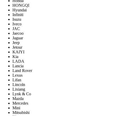
Honda
HONGQI
Hyundai
Infiniti
Isuzu
Iveco
JAC
Jaecoo
Jaguar
Jeep
Jetour
KAIYI
Kia
LADA
Lancia
Land Rover
Lexus
Lifan
Lincoln
Lixiang
Lynk & Co
Mazda
Mercedes
Mini
Mitsubishi