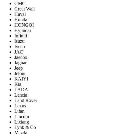
GMC
Great Wall
Haval
Honda
HONGQI
Hyundai
Infiniti
Isuzu
Iveco
JAC
Jaecoo
Jaguar
Jeep
Jetour
KAIYI
Kia
LADA
Lancia
Land Rover
Lexus
Lifan
Lincoln
Lixiang
Lynk & Co
Mazda