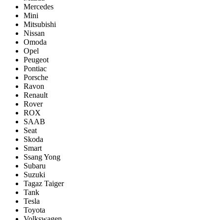
Mercedes
Mini
Mitsubishi
Nissan
Omoda
Opel
Peugeot
Pontiac
Porsсhe
Ravon
Renault
Rover
ROX
SAAB
Seat
Skoda
Smart
Ssang Yong
Subaru
Suzuki
Tagaz Taiger
Tank
Tesla
Toyota
Volkswagen