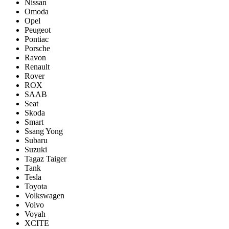
Nissan
Omoda
Opel
Peugeot
Pontiac
Porsсhe
Ravon
Renault
Rover
ROX
SAAB
Seat
Skoda
Smart
Ssang Yong
Subaru
Suzuki
Tagaz Taiger
Tank
Tesla
Toyota
Volkswagen
Volvo
Voyah
XCITE