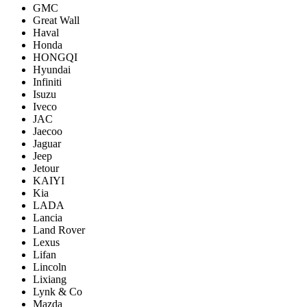
GMC
Great Wall
Haval
Honda
HONGQI
Hyundai
Infiniti
Isuzu
Iveco
JAC
Jaecoo
Jaguar
Jeep
Jetour
KAIYI
Kia
LADA
Lancia
Land Rover
Lexus
Lifan
Lincoln
Lixiang
Lynk & Co
Mazda