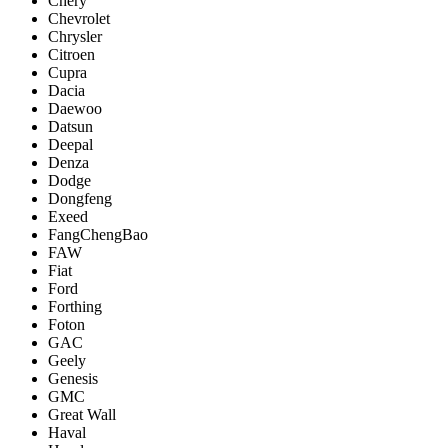
Chery
Chevrolet
Chrysler
Citroen
Cupra
Dacia
Daewoo
Datsun
Deepal
Denza
Dodge
Dongfeng
Exeed
FangChengBao
FAW
Fiat
Ford
Forthing
Foton
GAC
Geely
Genesis
GMC
Great Wall
Haval