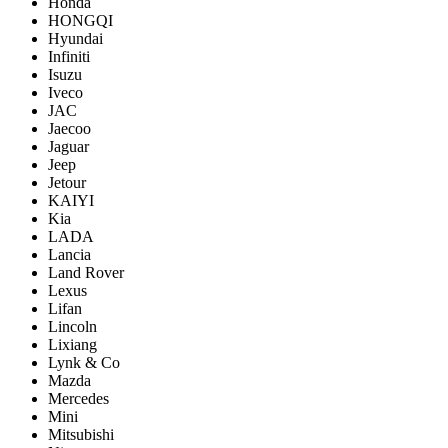
Honda
HONGQI
Hyundai
Infiniti
Isuzu
Iveco
JAC
Jaecoo
Jaguar
Jeep
Jetour
KAIYI
Kia
LADA
Lancia
Land Rover
Lexus
Lifan
Lincoln
Lixiang
Lynk & Co
Mazda
Mercedes
Mini
Mitsubishi