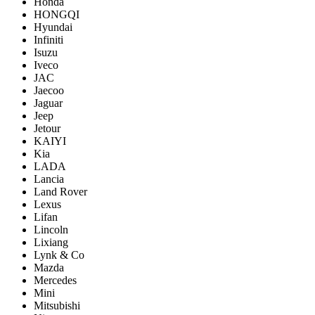
Honda
HONGQI
Hyundai
Infiniti
Isuzu
Iveco
JAC
Jaecoo
Jaguar
Jeep
Jetour
KAIYI
Kia
LADA
Lancia
Land Rover
Lexus
Lifan
Lincoln
Lixiang
Lynk & Co
Mazda
Mercedes
Mini
Mitsubishi