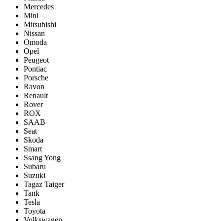
Mercedes
Mini
Mitsubishi
Nissan
Omoda
Opel
Peugeot
Pontiac
Porsсhe
Ravon
Renault
Rover
ROX
SAAB
Seat
Skoda
Smart
Ssang Yong
Subaru
Suzuki
Tagaz Taiger
Tank
Tesla
Toyota
Volkswagen