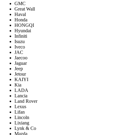
GMC
Great Wall
Haval
Honda
HONGQI
Hyundai
Infiniti
Isuzu
Iveco
JAC
Jaecoo
Jaguar
Jeep
Jetour
KAIYI
Kia
LADA
Lancia
Land Rover
Lexus
Lifan
Lincoln
Lixiang
Lynk & Co
Mazda