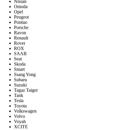
Nissan
Omoda
Opel
Peugeot
Pontiac
Porsсhe
Ravon
Renault
Rover
ROX
SAAB
Seat
Skoda
Smart
Ssang Yong
Subaru
Suzuki
Tagaz Taiger
Tank
Tesla
Toyota
Volkswagen
Volvo
Voyah
XCITE