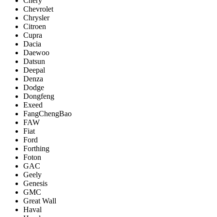
Chery
Chevrolet
Chrysler
Citroen
Cupra
Dacia
Daewoo
Datsun
Deepal
Denza
Dodge
Dongfeng
Exeed
FangChengBao
FAW
Fiat
Ford
Forthing
Foton
GAC
Geely
Genesis
GMC
Great Wall
Haval