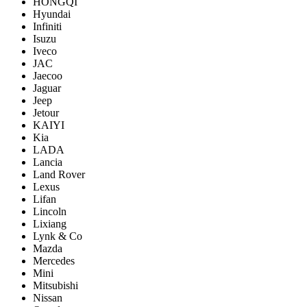
HONGQI
Hyundai
Infiniti
Isuzu
Iveco
JAC
Jaecoo
Jaguar
Jeep
Jetour
KAIYI
Kia
LADA
Lancia
Land Rover
Lexus
Lifan
Lincoln
Lixiang
Lynk & Co
Mazda
Mercedes
Mini
Mitsubishi
Nissan