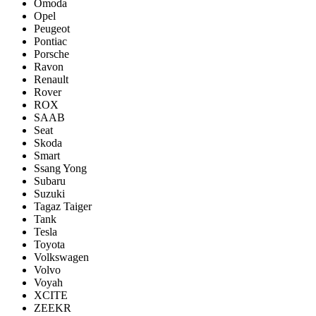
Omoda
Opel
Peugeot
Pontiac
Porsсhe
Ravon
Renault
Rover
ROX
SAAB
Seat
Skoda
Smart
Ssang Yong
Subaru
Suzuki
Tagaz Taiger
Tank
Tesla
Toyota
Volkswagen
Volvo
Voyah
XCITE
ZEEKR