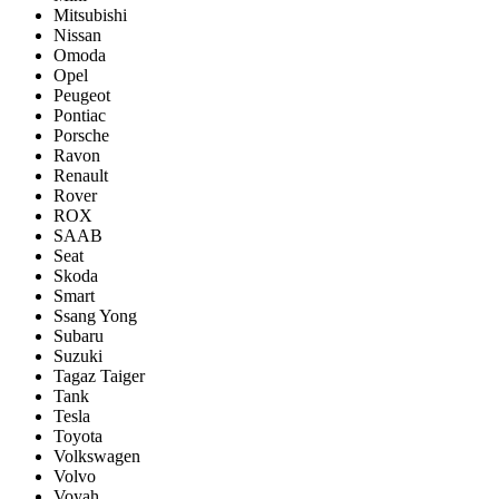
Mitsubishi
Nissan
Omoda
Opel
Peugeot
Pontiac
Porsсhe
Ravon
Renault
Rover
ROX
SAAB
Seat
Skoda
Smart
Ssang Yong
Subaru
Suzuki
Tagaz Taiger
Tank
Tesla
Toyota
Volkswagen
Volvo
Voyah