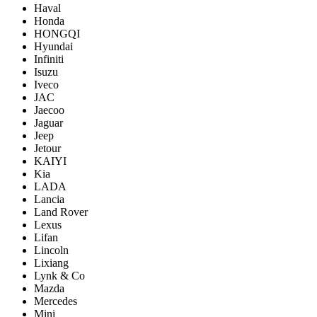
Haval
Honda
HONGQI
Hyundai
Infiniti
Isuzu
Iveco
JAC
Jaecoo
Jaguar
Jeep
Jetour
KAIYI
Kia
LADA
Lancia
Land Rover
Lexus
Lifan
Lincoln
Lixiang
Lynk & Co
Mazda
Mercedes
Mini