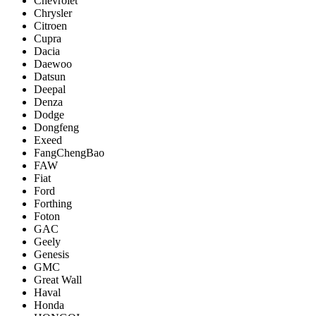
Chevrolet
Chrysler
Citroen
Cupra
Dacia
Daewoo
Datsun
Deepal
Denza
Dodge
Dongfeng
Exeed
FangChengBao
FAW
Fiat
Ford
Forthing
Foton
GAC
Geely
Genesis
GMC
Great Wall
Haval
Honda