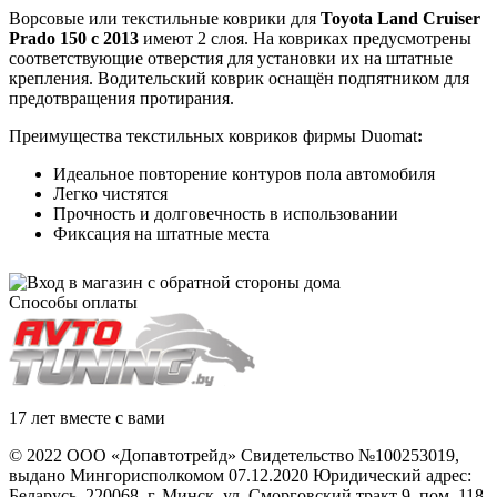
Ворсовые или текстильные коврики для
Toyota Land Cruiser
Prado 150 с 2013
имеют 2 слоя. На ковриках предусмотрены
соответствующие отверстия для установки их на штатные
крепления. Водительский коврик оснащён подпятником для
предотвращения протирания.
Преимущества текстильных ковриков фирмы Duomat
:
Идеальное повторение контуров пола автомобиля
Легко чистятся
Прочность и долговечность в использовании
Фиксация на штатные места
Способы оплаты
17 лет вместе с вами
© 2022 ООО «Допавтотрейд» Свидетельство №100253019,
выдано Мингорисполкомом 07.12.2020 Юридический адрес:
Беларусь
,
220068
, г.
Минск
,
ул. Сморговский тракт 9, пом. 118
,