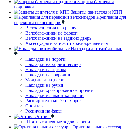
Защиты бампера и
подножки
Защиты двигателя и КПП
Крепления для
перевозки велосипедов
Велокрепления на крышу
Велобагажники на фаркоп
Велобагажники на заднюю дверь
Аксессуары и запчасти к велокреплениям
Накладки автомобильные
Накладки на пороги
Накладки на задний бампер
Накладки на зеркала
Накладки на ковролин
Молдинги на двери
Накладки на ручки
Накладки хромированные прочие
Накладки из пластика прочие
Расширители колёсных арок
Спойлера
Реснички на фары
Оптика
Штатные дневные ходовые огни
Оригинальные аксессуары