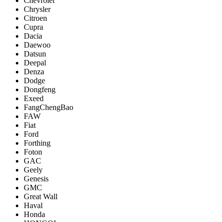
Chevrolet
Chrysler
Citroen
Cupra
Dacia
Daewoo
Datsun
Deepal
Denza
Dodge
Dongfeng
Exeed
FangChengBao
FAW
Fiat
Ford
Forthing
Foton
GAC
Geely
Genesis
GMC
Great Wall
Haval
Honda