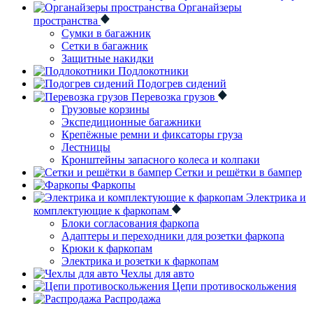
Органайзеры
пространства
Сумки в багажник
Сетки в багажник
Защитные накидки
Подлокотники
Подогрев сидений
Перевозка грузов
Грузовые корзины
Экспедиционные багажники
Крепёжные ремни и фиксаторы груза
Лестницы
Кронштейны запасного колеса и колпаки
Сетки и решётки в бампер
Фаркопы
Электрика и
комплектующие к фаркопам
Блоки согласования фаркопа
Адаптеры и переходники для розетки фаркопа
Крюки к фаркопам
Электрика и розетки к фаркопам
Чехлы для авто
Цепи противоскольжения
Распродажа