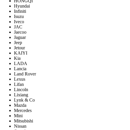
HONGQI
Hyundai
Infiniti
Isuzu
Iveco
JAC
Jaecoo
Jaguar
Jeep
Jetour
KAIYI
Kia
LADA
Lancia
Land Rover
Lexus
Lifan
Lincoln
Lixiang
Lynk & Co
Mazda
Mercedes
Mini
Mitsubishi
Nissan