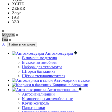
XCITE
ZEEKR
Zotye
ГАЗ
УАЗ
Модель
Год
Х
Найти в каталоге
Автоаксессуары
В помощь водителю
В салон автомобиля
Наборы для техосмотра
Шторки багажника
Щётки стеклоочистителя
Автоковрики в салон
Коврики в багажник
Автоэлектроника
Автосигнализации
Компрессоры автомобильные
Круиз контроль
Парктроники