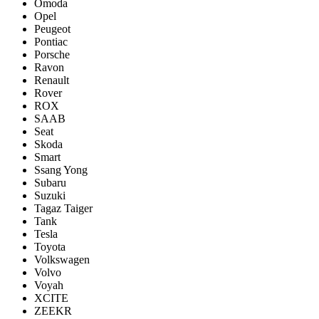
Omoda
Opel
Peugeot
Pontiac
Porsсhe
Ravon
Renault
Rover
ROX
SAAB
Seat
Skoda
Smart
Ssang Yong
Subaru
Suzuki
Tagaz Taiger
Tank
Tesla
Toyota
Volkswagen
Volvo
Voyah
XCITE
ZEEKR