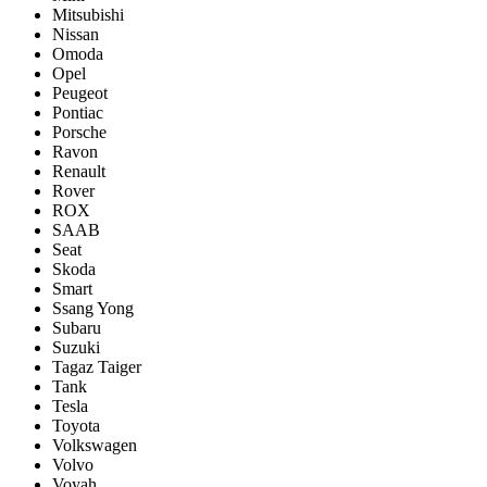
Mitsubishi
Nissan
Omoda
Opel
Peugeot
Pontiac
Porsсhe
Ravon
Renault
Rover
ROX
SAAB
Seat
Skoda
Smart
Ssang Yong
Subaru
Suzuki
Tagaz Taiger
Tank
Tesla
Toyota
Volkswagen
Volvo
Voyah