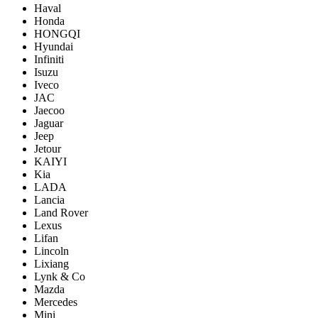
Haval
Honda
HONGQI
Hyundai
Infiniti
Isuzu
Iveco
JAC
Jaecoo
Jaguar
Jeep
Jetour
KAIYI
Kia
LADA
Lancia
Land Rover
Lexus
Lifan
Lincoln
Lixiang
Lynk & Co
Mazda
Mercedes
Mini