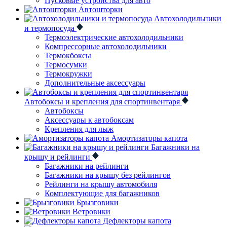
Пусковые устройства для авто
Автошторки
Автохолодильники
и термопосуда
Термоэлектрические автохолодильники
Компрессорные автохолодильники
Термокбоксы
Термосумки
Термокружки
Дополнительные аксессуары
Автобоксы и крепления для спортинвентаря
Автобоксы
Аксессуары к автобоксам
Крепления для лыж
Амортизаторы капота
Багажники на
крышу и рейлинги
Багажники на рейлинги
Багажники на крышу без рейлингов
Рейлинги на крышу автомобиля
Комплектующие для багажников
Брызговики
Ветровики
Дефлекторы капота