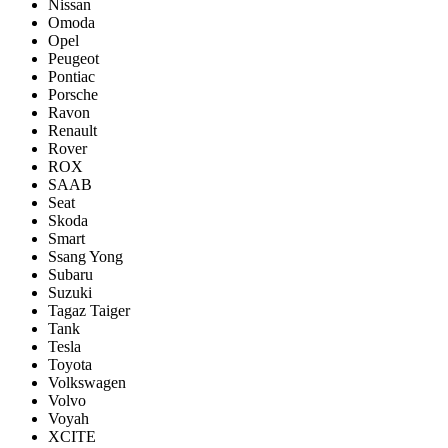
Nissan
Omoda
Opel
Peugeot
Pontiac
Porsсhe
Ravon
Renault
Rover
ROX
SAAB
Seat
Skoda
Smart
Ssang Yong
Subaru
Suzuki
Tagaz Taiger
Tank
Tesla
Toyota
Volkswagen
Volvo
Voyah
XCITE