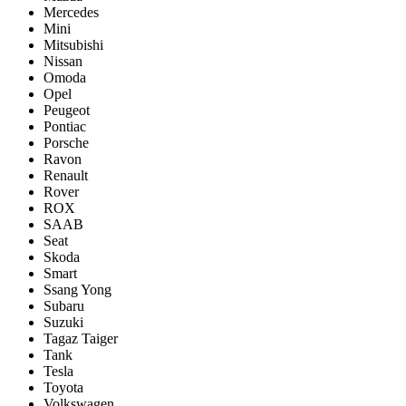
Mercedes
Mini
Mitsubishi
Nissan
Omoda
Opel
Peugeot
Pontiac
Porsсhe
Ravon
Renault
Rover
ROX
SAAB
Seat
Skoda
Smart
Ssang Yong
Subaru
Suzuki
Tagaz Taiger
Tank
Tesla
Toyota
Volkswagen