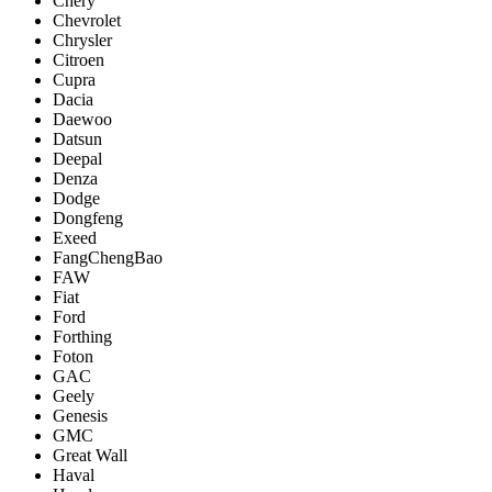
Chery
Chevrolet
Chrysler
Citroen
Cupra
Dacia
Daewoo
Datsun
Deepal
Denza
Dodge
Dongfeng
Exeed
FangChengBao
FAW
Fiat
Ford
Forthing
Foton
GAC
Geely
Genesis
GMC
Great Wall
Haval