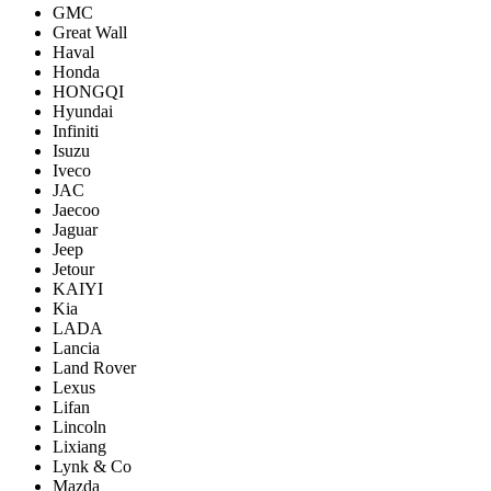
GMC
Great Wall
Haval
Honda
HONGQI
Hyundai
Infiniti
Isuzu
Iveco
JAC
Jaecoo
Jaguar
Jeep
Jetour
KAIYI
Kia
LADA
Lancia
Land Rover
Lexus
Lifan
Lincoln
Lixiang
Lynk & Co
Mazda