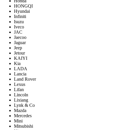
Honda
HONGQI
Hyundai
Infiniti
Isuzu
Iveco
JAC
Jaecoo
Jaguar
Jeep
Jetour
KAIYI
Kia
LADA
Lancia
Land Rover
Lexus
Lifan
Lincoln
Lixiang
Lynk & Co
Mazda
Mercedes
Mini
Mitsubishi