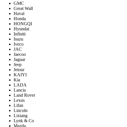
GMC
Great Wall
Haval
Honda
HONGQI
Hyundai
Infiniti
Isuzu
Iveco
JAC
Jaecoo
Jaguar
Jeep
Jetour
KAIYI
Kia
LADA
Lancia
Land Rover
Lexus
Lifan
Lincoln
Lixiang
Lynk & Co
Mazda