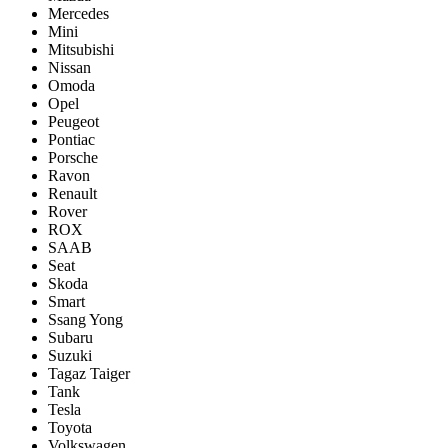
Mercedes
Mini
Mitsubishi
Nissan
Omoda
Opel
Peugeot
Pontiac
Porsсhe
Ravon
Renault
Rover
ROX
SAAB
Seat
Skoda
Smart
Ssang Yong
Subaru
Suzuki
Tagaz Taiger
Tank
Tesla
Toyota
Volkswagen