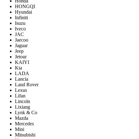
Honda
HONGQI
Hyundai
Infiniti
Isuzu
Iveco
JAC
Jaecoo
Jaguar
Jeep
Jetour
KAIYI
Kia
LADA
Lancia
Land Rover
Lexus
Lifan
Lincoln
Lixiang
Lynk & Co
Mazda
Mercedes
Mini
Mitsubishi