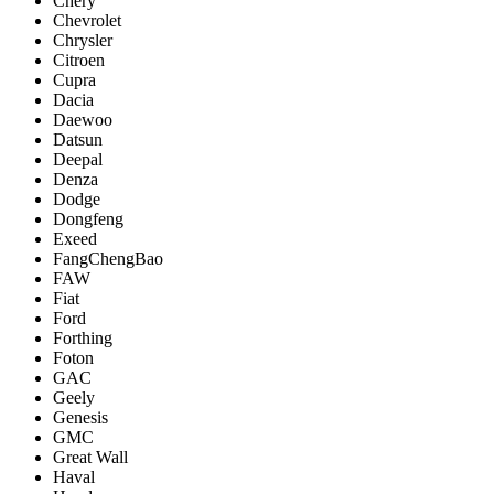
Chery
Chevrolet
Chrysler
Citroen
Cupra
Dacia
Daewoo
Datsun
Deepal
Denza
Dodge
Dongfeng
Exeed
FangChengBao
FAW
Fiat
Ford
Forthing
Foton
GAC
Geely
Genesis
GMC
Great Wall
Haval