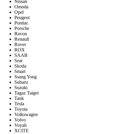
Nissan
Omoda
Opel
Peugeot
Pontiac
Porsсhe
Ravon
Renault
Rover
ROX
SAAB
Seat
Skoda
Smart
Ssang Yong
Subaru
Suzuki
Tagaz Taiger
Tank
Tesla
Toyota
Volkswagen
Volvo
Voyah
XCITE