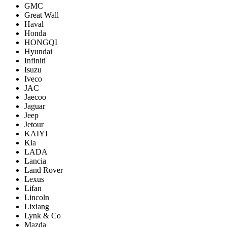
GMC
Great Wall
Haval
Honda
HONGQI
Hyundai
Infiniti
Isuzu
Iveco
JAC
Jaecoo
Jaguar
Jeep
Jetour
KAIYI
Kia
LADA
Lancia
Land Rover
Lexus
Lifan
Lincoln
Lixiang
Lynk & Co
Mazda