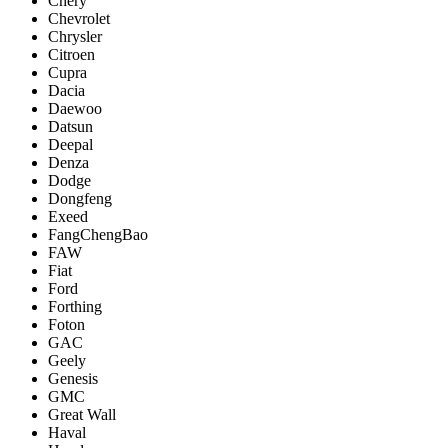
Chery
Chevrolet
Chrysler
Citroen
Cupra
Dacia
Daewoo
Datsun
Deepal
Denza
Dodge
Dongfeng
Exeed
FangChengBao
FAW
Fiat
Ford
Forthing
Foton
GAC
Geely
Genesis
GMC
Great Wall
Haval