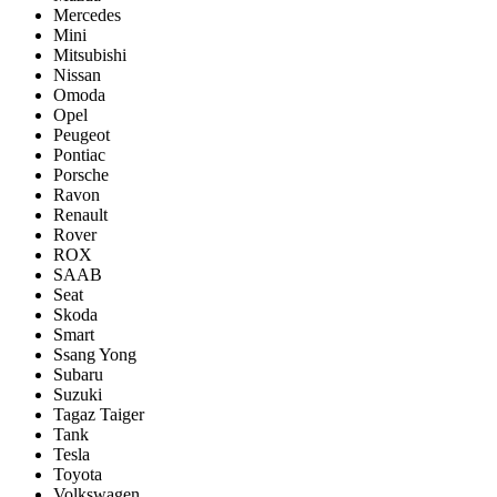
Mercedes
Mini
Mitsubishi
Nissan
Omoda
Opel
Peugeot
Pontiac
Porsсhe
Ravon
Renault
Rover
ROX
SAAB
Seat
Skoda
Smart
Ssang Yong
Subaru
Suzuki
Tagaz Taiger
Tank
Tesla
Toyota
Volkswagen