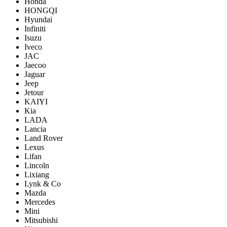
Honda
HONGQI
Hyundai
Infiniti
Isuzu
Iveco
JAC
Jaecoo
Jaguar
Jeep
Jetour
KAIYI
Kia
LADA
Lancia
Land Rover
Lexus
Lifan
Lincoln
Lixiang
Lynk & Co
Mazda
Mercedes
Mini
Mitsubishi