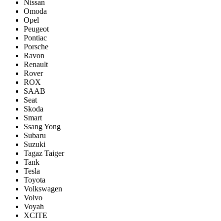
Nissan
Omoda
Opel
Peugeot
Pontiac
Porsсhe
Ravon
Renault
Rover
ROX
SAAB
Seat
Skoda
Smart
Ssang Yong
Subaru
Suzuki
Tagaz Taiger
Tank
Tesla
Toyota
Volkswagen
Volvo
Voyah
XCITE