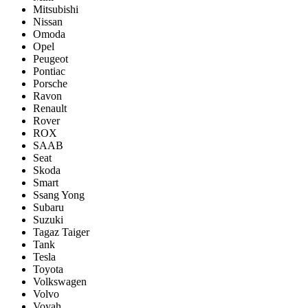
Mitsubishi
Nissan
Omoda
Opel
Peugeot
Pontiac
Porsсhe
Ravon
Renault
Rover
ROX
SAAB
Seat
Skoda
Smart
Ssang Yong
Subaru
Suzuki
Tagaz Taiger
Tank
Tesla
Toyota
Volkswagen
Volvo
Voyah