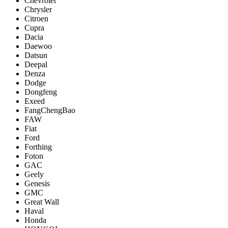
Chevrolet
Chrysler
Citroen
Cupra
Dacia
Daewoo
Datsun
Deepal
Denza
Dodge
Dongfeng
Exeed
FangChengBao
FAW
Fiat
Ford
Forthing
Foton
GAC
Geely
Genesis
GMC
Great Wall
Haval
Honda