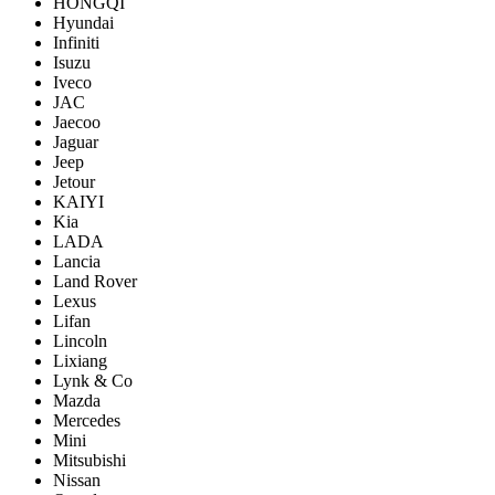
HONGQI
Hyundai
Infiniti
Isuzu
Iveco
JAC
Jaecoo
Jaguar
Jeep
Jetour
KAIYI
Kia
LADA
Lancia
Land Rover
Lexus
Lifan
Lincoln
Lixiang
Lynk & Co
Mazda
Mercedes
Mini
Mitsubishi
Nissan