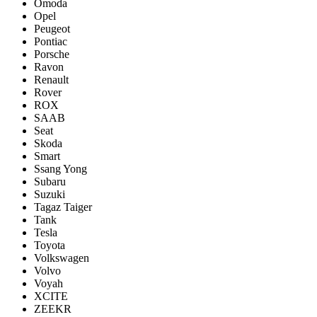
Omoda
Opel
Peugeot
Pontiac
Porsсhe
Ravon
Renault
Rover
ROX
SAAB
Seat
Skoda
Smart
Ssang Yong
Subaru
Suzuki
Tagaz Taiger
Tank
Tesla
Toyota
Volkswagen
Volvo
Voyah
XCITE
ZEEKR