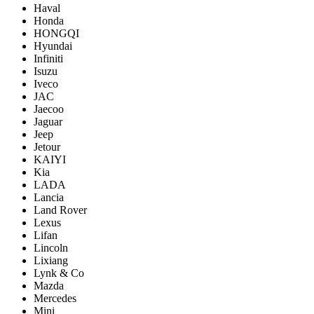
Haval
Honda
HONGQI
Hyundai
Infiniti
Isuzu
Iveco
JAC
Jaecoo
Jaguar
Jeep
Jetour
KAIYI
Kia
LADA
Lancia
Land Rover
Lexus
Lifan
Lincoln
Lixiang
Lynk & Co
Mazda
Mercedes
Mini