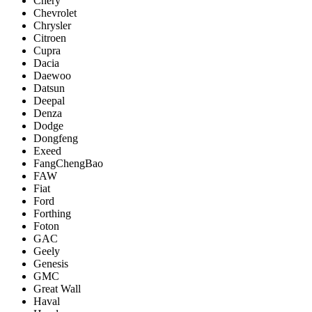
Chery
Chevrolet
Chrysler
Citroen
Cupra
Dacia
Daewoo
Datsun
Deepal
Denza
Dodge
Dongfeng
Exeed
FangChengBao
FAW
Fiat
Ford
Forthing
Foton
GAC
Geely
Genesis
GMC
Great Wall
Haval