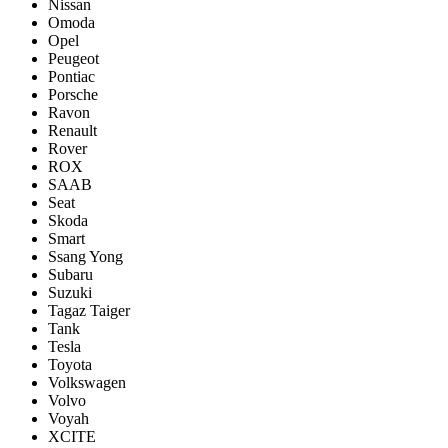
Nissan
Omoda
Opel
Peugeot
Pontiac
Porsсhe
Ravon
Renault
Rover
ROX
SAAB
Seat
Skoda
Smart
Ssang Yong
Subaru
Suzuki
Tagaz Taiger
Tank
Tesla
Toyota
Volkswagen
Volvo
Voyah
XCITE