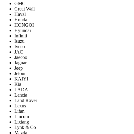
GMC
Great Wall
Haval
Honda
HONGQI
Hyundai
Infiniti
Isuzu
Iveco
JAC
Jaecoo
Jaguar
Jeep
Jetour
KAIYI
Kia
LADA
Lancia
Land Rover
Lexus
Lifan
Lincoln
Lixiang
Lynk & Co
Mazda