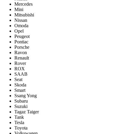
Mercedes
Mini
Mitsubishi
Nissan
Omoda
Opel
Peugeot
Pontiac
Porsсhe
Ravon
Renault
Rover
ROX
SAAB
Seat
Skoda
Smart
Ssang Yong
Subaru
Suzuki
Tagaz Taiger
Tank
Tesla
Toyota
Volkswagen