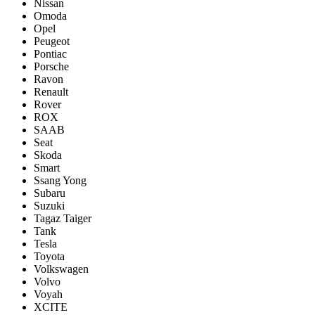
Nissan
Omoda
Opel
Peugeot
Pontiac
Porsсhe
Ravon
Renault
Rover
ROX
SAAB
Seat
Skoda
Smart
Ssang Yong
Subaru
Suzuki
Tagaz Taiger
Tank
Tesla
Toyota
Volkswagen
Volvo
Voyah
XCITE