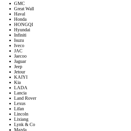
GMC
Great Wall
Haval
Honda
HONGQI
Hyundai
Infiniti
Isuzu
Iveco
JAC
Jaecoo
Jaguar
Jeep
Jetour
KAIYI
Kia
LADA
Lancia
Land Rover
Lexus
Lifan
Lincoln
Lixiang
Lynk & Co
Mazda