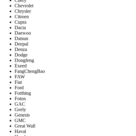
Chery
Chevrolet
Chrysler
Citroen
Cupra
Dacia
Daewoo
Datsun
Deepal
Denza
Dodge
Dongfeng
Exeed
FangChengBao
FAW
Fiat
Ford
Forthing
Foton
GAC
Geely
Genesis
GMC
Great Wall
Haval