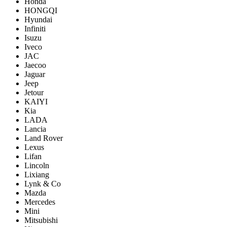
Honda
HONGQI
Hyundai
Infiniti
Isuzu
Iveco
JAC
Jaecoo
Jaguar
Jeep
Jetour
KAIYI
Kia
LADA
Lancia
Land Rover
Lexus
Lifan
Lincoln
Lixiang
Lynk & Co
Mazda
Mercedes
Mini
Mitsubishi