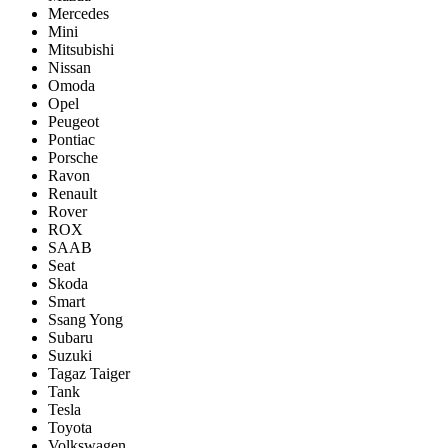
Mercedes
Mini
Mitsubishi
Nissan
Omoda
Opel
Peugeot
Pontiac
Porsсhe
Ravon
Renault
Rover
ROX
SAAB
Seat
Skoda
Smart
Ssang Yong
Subaru
Suzuki
Tagaz Taiger
Tank
Tesla
Toyota
Volkswagen