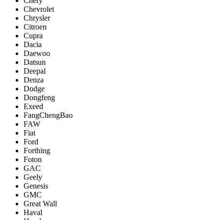
Chery
Chevrolet
Chrysler
Citroen
Cupra
Dacia
Daewoo
Datsun
Deepal
Denza
Dodge
Dongfeng
Exeed
FangChengBao
FAW
Fiat
Ford
Forthing
Foton
GAC
Geely
Genesis
GMC
Great Wall
Haval