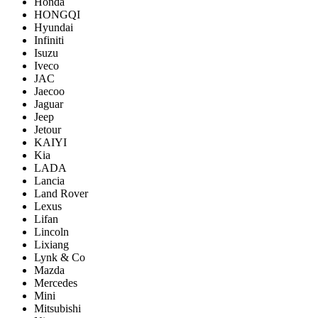
Honda
HONGQI
Hyundai
Infiniti
Isuzu
Iveco
JAC
Jaecoo
Jaguar
Jeep
Jetour
KAIYI
Kia
LADA
Lancia
Land Rover
Lexus
Lifan
Lincoln
Lixiang
Lynk & Co
Mazda
Mercedes
Mini
Mitsubishi