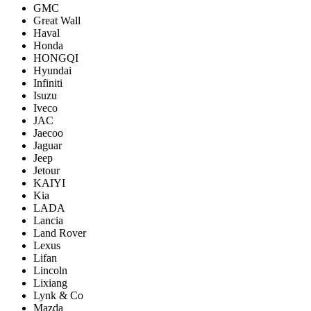
GMC
Great Wall
Haval
Honda
HONGQI
Hyundai
Infiniti
Isuzu
Iveco
JAC
Jaecoo
Jaguar
Jeep
Jetour
KAIYI
Kia
LADA
Lancia
Land Rover
Lexus
Lifan
Lincoln
Lixiang
Lynk & Co
Mazda