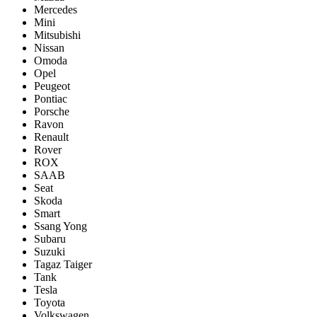
Mercedes
Mini
Mitsubishi
Nissan
Omoda
Opel
Peugeot
Pontiac
Porsсhe
Ravon
Renault
Rover
ROX
SAAB
Seat
Skoda
Smart
Ssang Yong
Subaru
Suzuki
Tagaz Taiger
Tank
Tesla
Toyota
Volkswagen