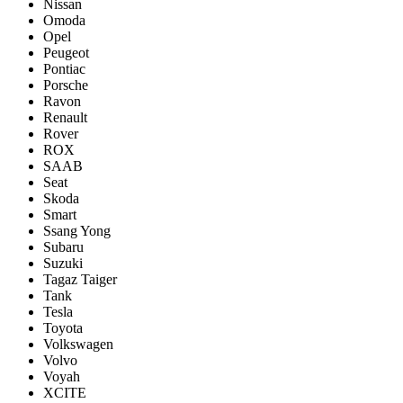
Nissan
Omoda
Opel
Peugeot
Pontiac
Porsсhe
Ravon
Renault
Rover
ROX
SAAB
Seat
Skoda
Smart
Ssang Yong
Subaru
Suzuki
Tagaz Taiger
Tank
Tesla
Toyota
Volkswagen
Volvo
Voyah
XCITE