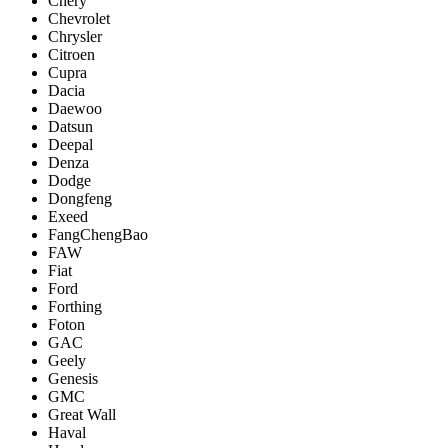
Chery
Chevrolet
Chrysler
Citroen
Cupra
Dacia
Daewoo
Datsun
Deepal
Denza
Dodge
Dongfeng
Exeed
FangChengBao
FAW
Fiat
Ford
Forthing
Foton
GAC
Geely
Genesis
GMC
Great Wall
Haval