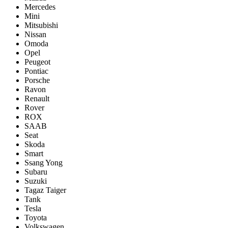
Mercedes
Mini
Mitsubishi
Nissan
Omoda
Opel
Peugeot
Pontiac
Porsсhe
Ravon
Renault
Rover
ROX
SAAB
Seat
Skoda
Smart
Ssang Yong
Subaru
Suzuki
Tagaz Taiger
Tank
Tesla
Toyota
Volkswagen