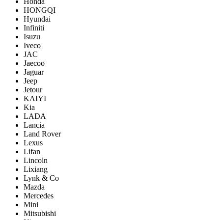
Honda
HONGQI
Hyundai
Infiniti
Isuzu
Iveco
JAC
Jaecoo
Jaguar
Jeep
Jetour
KAIYI
Kia
LADA
Lancia
Land Rover
Lexus
Lifan
Lincoln
Lixiang
Lynk & Co
Mazda
Mercedes
Mini
Mitsubishi