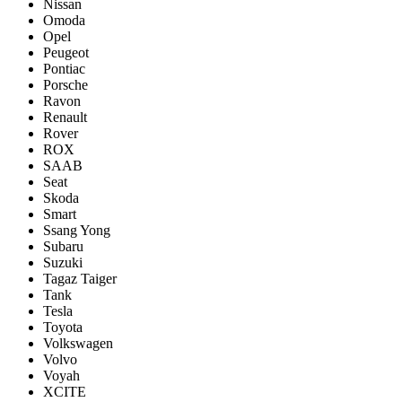
Nissan
Omoda
Opel
Peugeot
Pontiac
Porsсhe
Ravon
Renault
Rover
ROX
SAAB
Seat
Skoda
Smart
Ssang Yong
Subaru
Suzuki
Tagaz Taiger
Tank
Tesla
Toyota
Volkswagen
Volvo
Voyah
XCITE