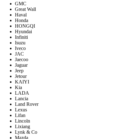
GMC
Great Wall
Haval
Honda
HONGQI
Hyundai
Infiniti
Isuzu
Iveco
JAC
Jaecoo
Jaguar
Jeep
Jetour
KAIYI
Kia
LADA
Lancia
Land Rover
Lexus
Lifan
Lincoln
Lixiang
Lynk & Co
Mazda