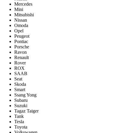
Mercedes
Mini
Mitsubishi
Nissan
Omoda
Opel
Peugeot
Pontiac
Porsсhe
Ravon
Renault
Rover
ROX
SAAB
Seat
Skoda
Smart
Ssang Yong
Subaru
Suzuki
Tagaz Taiger
Tank
Tesla
Toyota
Volkswagen