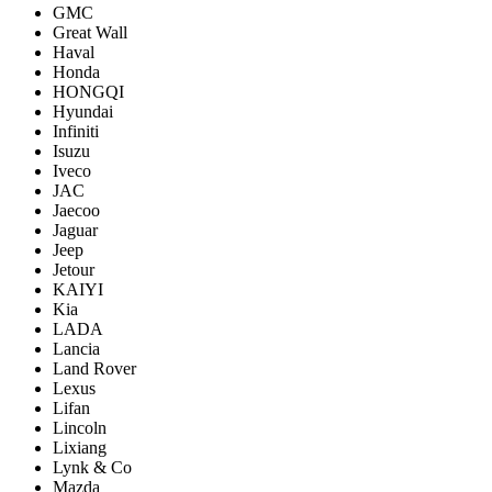
GMC
Great Wall
Haval
Honda
HONGQI
Hyundai
Infiniti
Isuzu
Iveco
JAC
Jaecoo
Jaguar
Jeep
Jetour
KAIYI
Kia
LADA
Lancia
Land Rover
Lexus
Lifan
Lincoln
Lixiang
Lynk & Co
Mazda