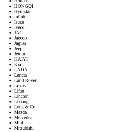
Honda
HONGQI
Hyundai
Infiniti
Isuzu
Iveco
JAC
Jaecoo
Jaguar
Jeep
Jetour
KAIYI
Kia
LADA
Lancia
Land Rover
Lexus
Lifan
Lincoln
Lixiang
Lynk & Co
Mazda
Mercedes
Mini
Mitsubishi