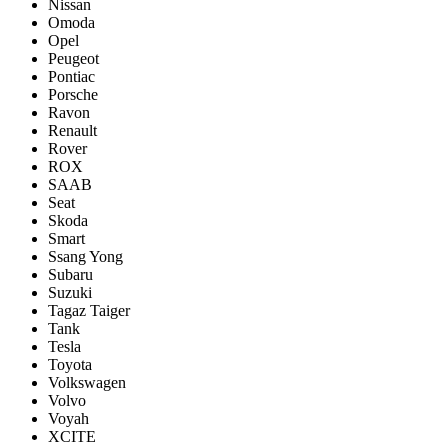
Nissan
Omoda
Opel
Peugeot
Pontiac
Porsсhe
Ravon
Renault
Rover
ROX
SAAB
Seat
Skoda
Smart
Ssang Yong
Subaru
Suzuki
Tagaz Taiger
Tank
Tesla
Toyota
Volkswagen
Volvo
Voyah
XCITE