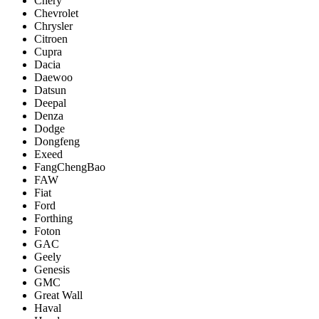
Chery
Chevrolet
Chrysler
Citroen
Cupra
Dacia
Daewoo
Datsun
Deepal
Denza
Dodge
Dongfeng
Exeed
FangChengBao
FAW
Fiat
Ford
Forthing
Foton
GAC
Geely
Genesis
GMC
Great Wall
Haval