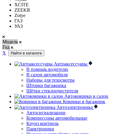
XCITE
ZEEKR
Zotye
ГАЗ
УАЗ
Модель
Год
Х
Найти в каталоге
Автоаксессуары
В помощь водителю
В салон автомобиля
Наборы для техосмотра
Шторки багажника
Щётки стеклоочистителя
Автоковрики в салон
Коврики в багажник
Автоэлектроника
Автосигнализации
Компрессоры автомобильные
Круиз контроль
Парктроники