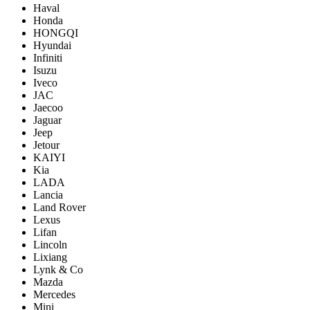
Haval
Honda
HONGQI
Hyundai
Infiniti
Isuzu
Iveco
JAC
Jaecoo
Jaguar
Jeep
Jetour
KAIYI
Kia
LADA
Lancia
Land Rover
Lexus
Lifan
Lincoln
Lixiang
Lynk & Co
Mazda
Mercedes
Mini