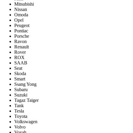
Mitsubishi
Nissan
Omoda
Opel
Peugeot
Pontiac
Porsсhe
Ravon
Renault
Rover
ROX
SAAB
Seat
Skoda
Smart
Ssang Yong
Subaru
Suzuki
Tagaz Taiger
Tank
Tesla
Toyota
Volkswagen
Volvo
Voyah