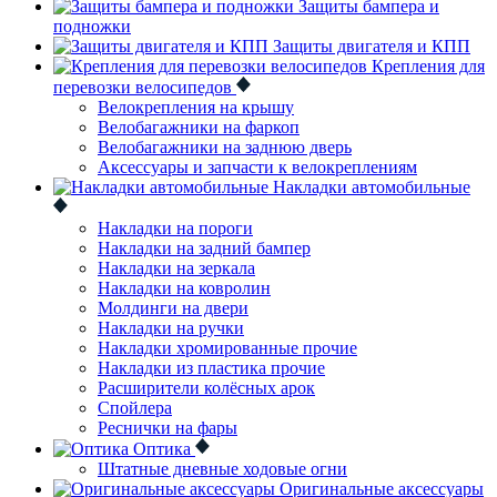
Защиты бампера и
подножки
Защиты двигателя и КПП
Крепления для
перевозки велосипедов
Велокрепления на крышу
Велобагажники на фаркоп
Велобагажники на заднюю дверь
Аксессуары и запчасти к велокреплениям
Накладки автомобильные
Накладки на пороги
Накладки на задний бампер
Накладки на зеркала
Накладки на ковролин
Молдинги на двери
Накладки на ручки
Накладки хромированные прочие
Накладки из пластика прочие
Расширители колёсных арок
Спойлера
Реснички на фары
Оптика
Штатные дневные ходовые огни
Оригинальные аксессуары