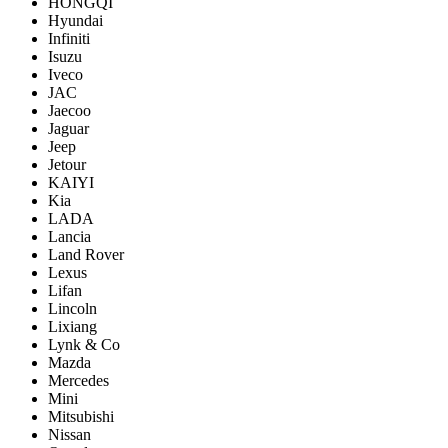
HONGQI
Hyundai
Infiniti
Isuzu
Iveco
JAC
Jaecoo
Jaguar
Jeep
Jetour
KAIYI
Kia
LADA
Lancia
Land Rover
Lexus
Lifan
Lincoln
Lixiang
Lynk & Co
Mazda
Mercedes
Mini
Mitsubishi
Nissan