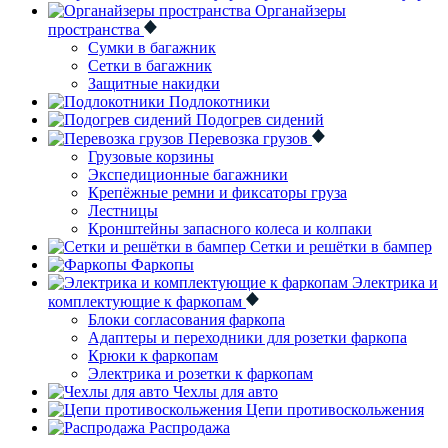
Органайзеры
пространства
Сумки в багажник
Сетки в багажник
Защитные накидки
Подлокотники
Подогрев сидений
Перевозка грузов
Грузовые корзины
Экспедиционные багажники
Крепёжные ремни и фиксаторы груза
Лестницы
Кронштейны запасного колеса и колпаки
Сетки и решётки в бампер
Фаркопы
Электрика и
комплектующие к фаркопам
Блоки согласования фаркопа
Адаптеры и переходники для розетки фаркопа
Крюки к фаркопам
Электрика и розетки к фаркопам
Чехлы для авто
Цепи противоскольжения
Распродажа