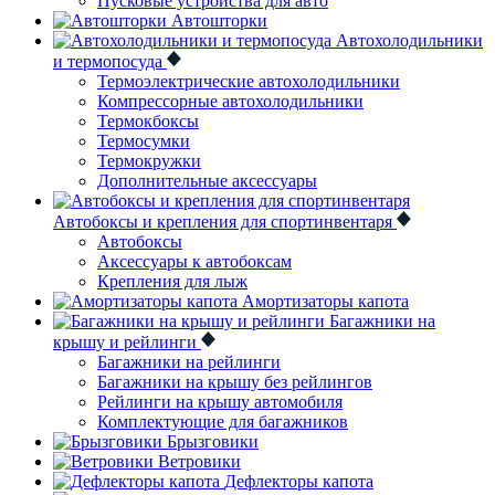
Пусковые устройства для авто
Автошторки
Автохолодильники
и термопосуда
Термоэлектрические автохолодильники
Компрессорные автохолодильники
Термокбоксы
Термосумки
Термокружки
Дополнительные аксессуары
Автобоксы и крепления для спортинвентаря
Автобоксы
Аксессуары к автобоксам
Крепления для лыж
Амортизаторы капота
Багажники на
крышу и рейлинги
Багажники на рейлинги
Багажники на крышу без рейлингов
Рейлинги на крышу автомобиля
Комплектующие для багажников
Брызговики
Ветровики
Дефлекторы капота