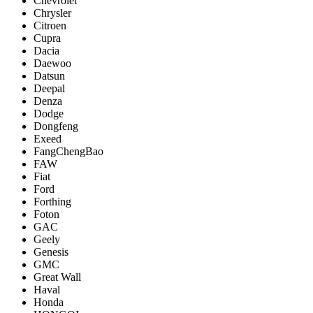
Chevrolet
Chrysler
Citroen
Cupra
Dacia
Daewoo
Datsun
Deepal
Denza
Dodge
Dongfeng
Exeed
FangChengBao
FAW
Fiat
Ford
Forthing
Foton
GAC
Geely
Genesis
GMC
Great Wall
Haval
Honda