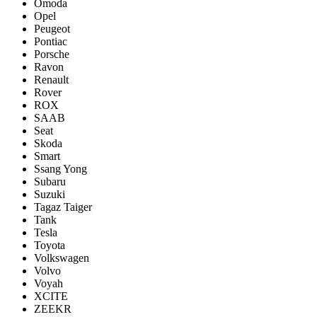
Omoda
Opel
Peugeot
Pontiac
Porsсhe
Ravon
Renault
Rover
ROX
SAAB
Seat
Skoda
Smart
Ssang Yong
Subaru
Suzuki
Tagaz Taiger
Tank
Tesla
Toyota
Volkswagen
Volvo
Voyah
XCITE
ZEEKR