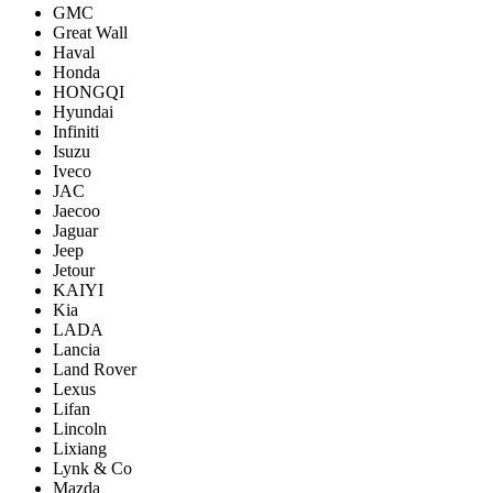
GMC
Great Wall
Haval
Honda
HONGQI
Hyundai
Infiniti
Isuzu
Iveco
JAC
Jaecoo
Jaguar
Jeep
Jetour
KAIYI
Kia
LADA
Lancia
Land Rover
Lexus
Lifan
Lincoln
Lixiang
Lynk & Co
Mazda