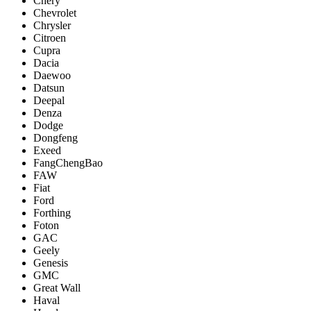
Chery
Chevrolet
Chrysler
Citroen
Cupra
Dacia
Daewoo
Datsun
Deepal
Denza
Dodge
Dongfeng
Exeed
FangChengBao
FAW
Fiat
Ford
Forthing
Foton
GAC
Geely
Genesis
GMC
Great Wall
Haval