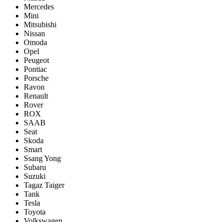
Mercedes
Mini
Mitsubishi
Nissan
Omoda
Opel
Peugeot
Pontiac
Porsсhe
Ravon
Renault
Rover
ROX
SAAB
Seat
Skoda
Smart
Ssang Yong
Subaru
Suzuki
Tagaz Taiger
Tank
Tesla
Toyota
Volkswagen