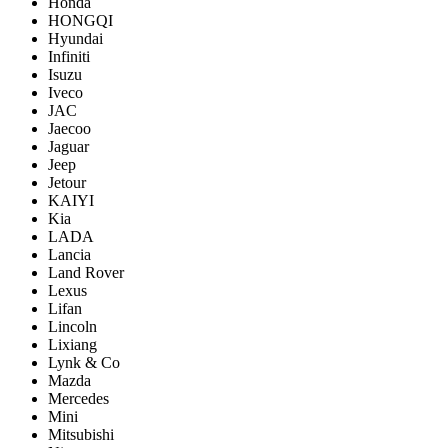
Honda
HONGQI
Hyundai
Infiniti
Isuzu
Iveco
JAC
Jaecoo
Jaguar
Jeep
Jetour
KAIYI
Kia
LADA
Lancia
Land Rover
Lexus
Lifan
Lincoln
Lixiang
Lynk & Co
Mazda
Mercedes
Mini
Mitsubishi