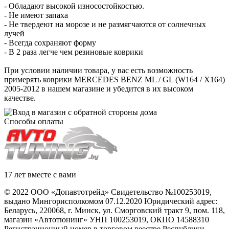
- Обладают высокой износостойкостью.
- Не имеют запаха
- Не твердеют на морозе и не размягчаются от солнечных
лучей
- Всегда сохраняют форму
- В 2 раза легче чем резиновые коврики
При условии наличии товара, у вас есть возможность
примерять коврики MERCEDES BENZ ML / GL (W164 / X164)
2005-2012 в нашем магазине и убедится в их высоком
качестве.
Способы оплаты
17 лет вместе с вами
© 2022 ООО «Допавтотрейд» Свидетельство №100253019,
выдано Мингорисполкомом 07.12.2020 Юридический адрес:
Беларусь
,
220068
, г.
Минск
,
ул. Сморговский тракт 9, пом. 118
,
магазин «Автотюнинг» УНП 100253019, ОКПО 14588310
Регистрационный номер в торговом реестре Республики