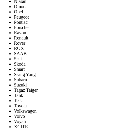
Nissan
Omoda
Opel
Peugeot
Pontiac
Porsсhe
Ravon
Renault
Rover
ROX
SAAB
Seat
Skoda
Smart
Ssang Yong
Subaru
Suzuki
Tagaz Taiger
Tank
Tesla
Toyota
Volkswagen
Volvo
Voyah
XCITE