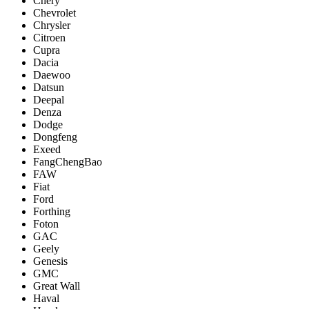
Chery
Chevrolet
Chrysler
Citroen
Cupra
Dacia
Daewoo
Datsun
Deepal
Denza
Dodge
Dongfeng
Exeed
FangChengBao
FAW
Fiat
Ford
Forthing
Foton
GAC
Geely
Genesis
GMC
Great Wall
Haval