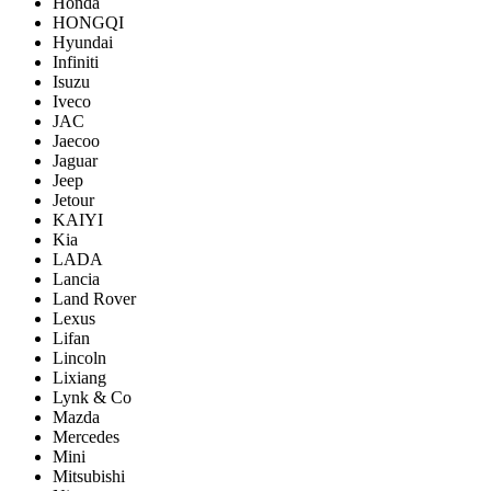
Honda
HONGQI
Hyundai
Infiniti
Isuzu
Iveco
JAC
Jaecoo
Jaguar
Jeep
Jetour
KAIYI
Kia
LADA
Lancia
Land Rover
Lexus
Lifan
Lincoln
Lixiang
Lynk & Co
Mazda
Mercedes
Mini
Mitsubishi