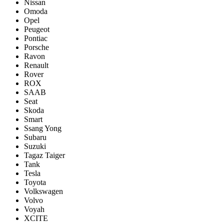
Nissan
Omoda
Opel
Peugeot
Pontiac
Porsсhe
Ravon
Renault
Rover
ROX
SAAB
Seat
Skoda
Smart
Ssang Yong
Subaru
Suzuki
Tagaz Taiger
Tank
Tesla
Toyota
Volkswagen
Volvo
Voyah
XCITE