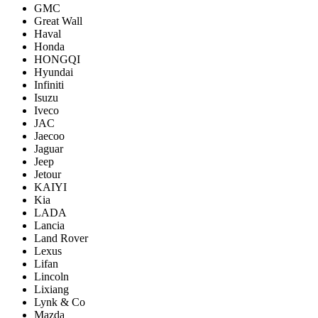
GMC
Great Wall
Haval
Honda
HONGQI
Hyundai
Infiniti
Isuzu
Iveco
JAC
Jaecoo
Jaguar
Jeep
Jetour
KAIYI
Kia
LADA
Lancia
Land Rover
Lexus
Lifan
Lincoln
Lixiang
Lynk & Co
Mazda