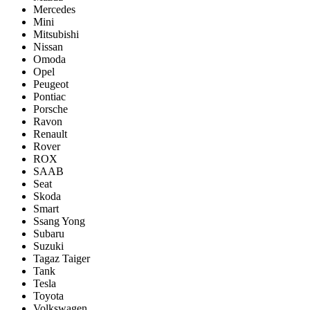
Mercedes
Mini
Mitsubishi
Nissan
Omoda
Opel
Peugeot
Pontiac
Porsсhe
Ravon
Renault
Rover
ROX
SAAB
Seat
Skoda
Smart
Ssang Yong
Subaru
Suzuki
Tagaz Taiger
Tank
Tesla
Toyota
Volkswagen