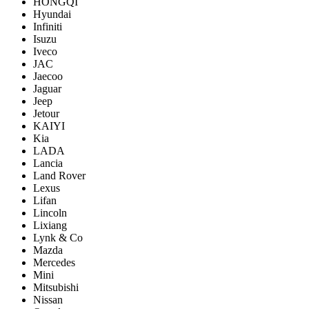
HONGQI
Hyundai
Infiniti
Isuzu
Iveco
JAC
Jaecoo
Jaguar
Jeep
Jetour
KAIYI
Kia
LADA
Lancia
Land Rover
Lexus
Lifan
Lincoln
Lixiang
Lynk & Co
Mazda
Mercedes
Mini
Mitsubishi
Nissan