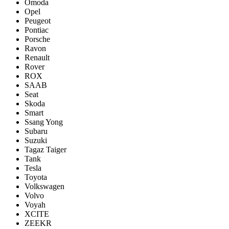
Omoda
Opel
Peugeot
Pontiac
Porsсhe
Ravon
Renault
Rover
ROX
SAAB
Seat
Skoda
Smart
Ssang Yong
Subaru
Suzuki
Tagaz Taiger
Tank
Tesla
Toyota
Volkswagen
Volvo
Voyah
XCITE
ZEEKR