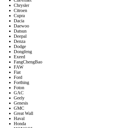
Chevrolet
Chrysler
Citroen
Cupra
Dacia
Daewoo
Datsun
Deepal
Denza
Dodge
Dongfeng
Exeed
FangChengBao
FAW
Fiat
Ford
Forthing
Foton
GAC
Geely
Genesis
GMC
Great Wall
Haval
Honda