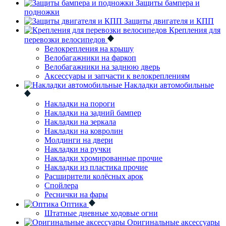
Защиты бампера и
подножки
Защиты двигателя и КПП
Крепления для
перевозки велосипедов
Велокрепления на крышу
Велобагажники на фаркоп
Велобагажники на заднюю дверь
Аксессуары и запчасти к велокреплениям
Накладки автомобильные
Накладки на пороги
Накладки на задний бампер
Накладки на зеркала
Накладки на ковролин
Молдинги на двери
Накладки на ручки
Накладки хромированные прочие
Накладки из пластика прочие
Расширители колёсных арок
Спойлера
Реснички на фары
Оптика
Штатные дневные ходовые огни
Оригинальные аксессуары