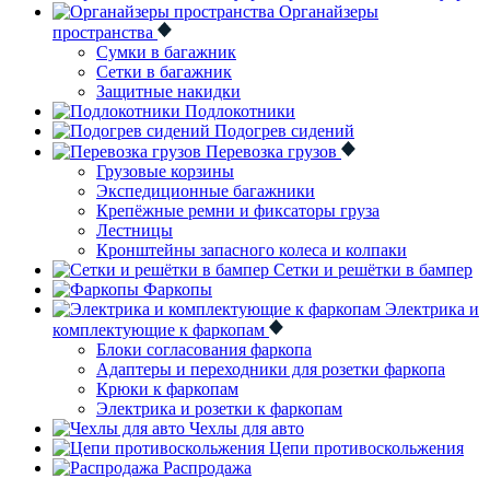
Органайзеры
пространства
Сумки в багажник
Сетки в багажник
Защитные накидки
Подлокотники
Подогрев сидений
Перевозка грузов
Грузовые корзины
Экспедиционные багажники
Крепёжные ремни и фиксаторы груза
Лестницы
Кронштейны запасного колеса и колпаки
Сетки и решётки в бампер
Фаркопы
Электрика и
комплектующие к фаркопам
Блоки согласования фаркопа
Адаптеры и переходники для розетки фаркопа
Крюки к фаркопам
Электрика и розетки к фаркопам
Чехлы для авто
Цепи противоскольжения
Распродажа