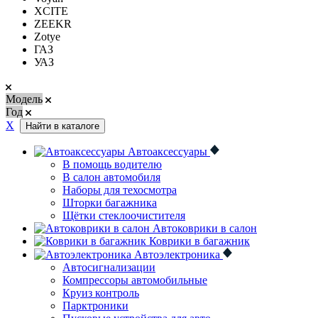
XCITE
ZEEKR
Zotye
ГАЗ
УАЗ
Модель
Год
Х
Найти в каталоге
Автоаксессуары
В помощь водителю
В салон автомобиля
Наборы для техосмотра
Шторки багажника
Щётки стеклоочистителя
Автоковрики в салон
Коврики в багажник
Автоэлектроника
Автосигнализации
Компрессоры автомобильные
Круиз контроль
Парктроники