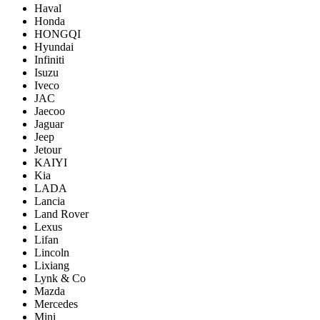
Haval
Honda
HONGQI
Hyundai
Infiniti
Isuzu
Iveco
JAC
Jaecoo
Jaguar
Jeep
Jetour
KAIYI
Kia
LADA
Lancia
Land Rover
Lexus
Lifan
Lincoln
Lixiang
Lynk & Co
Mazda
Mercedes
Mini