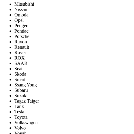
Mitsubishi
Nissan
Omoda
Opel
Peugeot
Pontiac
Porsсhe
Ravon
Renault
Rover
ROX
SAAB
Seat
Skoda
Smart
Ssang Yong
Subaru
Suzuki
Tagaz Taiger
Tank
Tesla
Toyota
Volkswagen
Volvo
Voyah