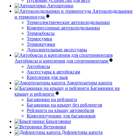
Пусковые устройства для авто
Автошторки
Автохолодильники
и термопосуда
Термоэлектрические автохолодильники
Компрессорные автохолодильники
Термокбоксы
Термосумки
Термокружки
Дополнительные аксессуары
Автобоксы и крепления для спортинвентаря
Автобоксы
Аксессуары к автобоксам
Крепления для лыж
Амортизаторы капота
Багажники на
крышу и рейлинги
Багажники на рейлинги
Багажники на крышу без рейлингов
Рейлинги на крышу автомобиля
Комплектующие для багажников
Брызговики
Ветровики
Дефлекторы капота