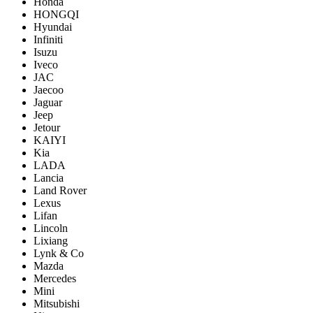
Honda
HONGQI
Hyundai
Infiniti
Isuzu
Iveco
JAC
Jaecoo
Jaguar
Jeep
Jetour
KAIYI
Kia
LADA
Lancia
Land Rover
Lexus
Lifan
Lincoln
Lixiang
Lynk & Co
Mazda
Mercedes
Mini
Mitsubishi