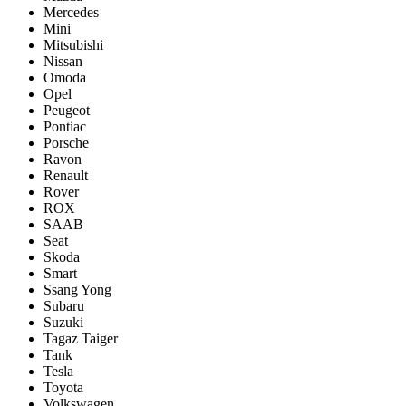
Mercedes
Mini
Mitsubishi
Nissan
Omoda
Opel
Peugeot
Pontiac
Porsсhe
Ravon
Renault
Rover
ROX
SAAB
Seat
Skoda
Smart
Ssang Yong
Subaru
Suzuki
Tagaz Taiger
Tank
Tesla
Toyota
Volkswagen