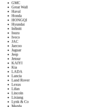
GMC
Great Wall
Haval
Honda
HONGQI
Hyundai
Infiniti
Isuzu
Iveco
JAC
Jaecoo
Jaguar
Jeep
Jetour
KAIYI
Kia
LADA
Lancia
Land Rover
Lexus
Lifan
Lincoln
Lixiang
Lynk & Co
Mazda