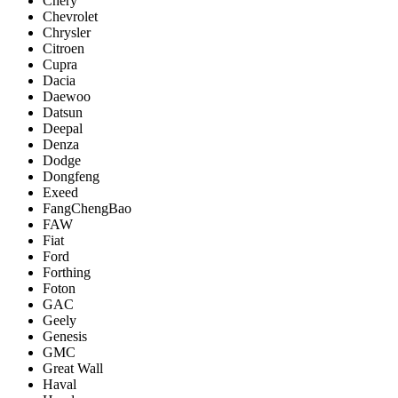
Chery
Chevrolet
Chrysler
Citroen
Cupra
Dacia
Daewoo
Datsun
Deepal
Denza
Dodge
Dongfeng
Exeed
FangChengBao
FAW
Fiat
Ford
Forthing
Foton
GAC
Geely
Genesis
GMC
Great Wall
Haval