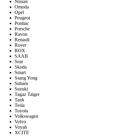
Nissan
Omoda
Opel
Peugeot
Pontiac
Porsсhe
Ravon
Renault
Rover
ROX
SAAB
Seat
Skoda
Smart
Ssang Yong
Subaru
Suzuki
Tagaz Taiger
Tank
Tesla
Toyota
Volkswagen
Volvo
Voyah
XCITE