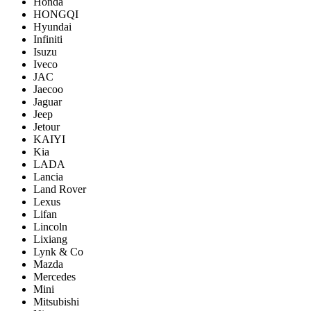
Honda
HONGQI
Hyundai
Infiniti
Isuzu
Iveco
JAC
Jaecoo
Jaguar
Jeep
Jetour
KAIYI
Kia
LADA
Lancia
Land Rover
Lexus
Lifan
Lincoln
Lixiang
Lynk & Co
Mazda
Mercedes
Mini
Mitsubishi