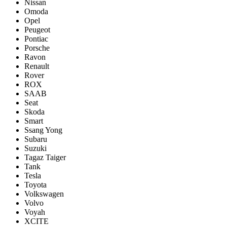
Nissan
Omoda
Opel
Peugeot
Pontiac
Porsсhe
Ravon
Renault
Rover
ROX
SAAB
Seat
Skoda
Smart
Ssang Yong
Subaru
Suzuki
Tagaz Taiger
Tank
Tesla
Toyota
Volkswagen
Volvo
Voyah
XCITE