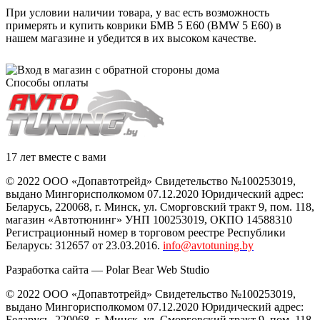
При условии наличии товара, у вас есть возможность
примерять и купить коврики БМВ 5 Е60 (BMW 5 E60) в
нашем магазине и убедится в их высоком качестве.
Способы оплаты
17 лет вместе с вами
© 2022 ООО «Допавтотрейд» Свидетельство №100253019,
выдано Мингорисполкомом 07.12.2020 Юридический адрес:
Беларусь
,
220068
, г.
Минск
,
ул. Сморговский тракт 9, пом. 118
,
магазин «Автотюнинг» УНП 100253019, ОКПО 14588310
Регистрационный номер в торговом реестре Республики
Беларусь: 312657 от 23.03.2016.
info@avtotuning.by
Разработка сайта —
Polar Bear Web Studio
© 2022 ООО «Допавтотрейд» Свидетельство №100253019,
выдано Мингорисполкомом 07.12.2020 Юридический адрес:
Беларусь
,
220068
, г.
Минск
,
ул. Сморговский тракт 9, пом. 118
,