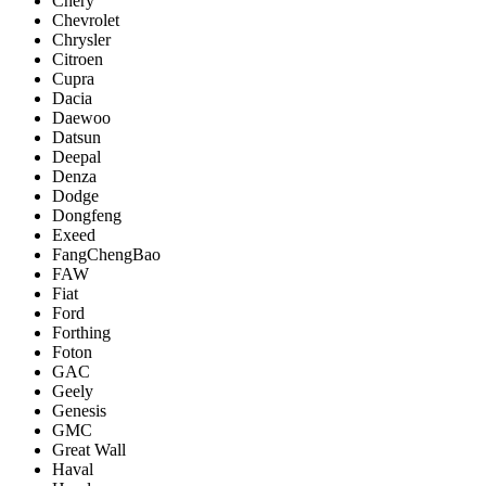
Chery
Chevrolet
Chrysler
Citroen
Cupra
Dacia
Daewoo
Datsun
Deepal
Denza
Dodge
Dongfeng
Exeed
FangChengBao
FAW
Fiat
Ford
Forthing
Foton
GAC
Geely
Genesis
GMC
Great Wall
Haval