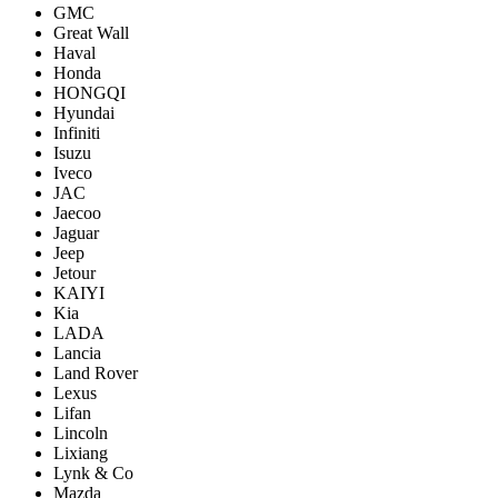
GMC
Great Wall
Haval
Honda
HONGQI
Hyundai
Infiniti
Isuzu
Iveco
JAC
Jaecoo
Jaguar
Jeep
Jetour
KAIYI
Kia
LADA
Lancia
Land Rover
Lexus
Lifan
Lincoln
Lixiang
Lynk & Co
Mazda