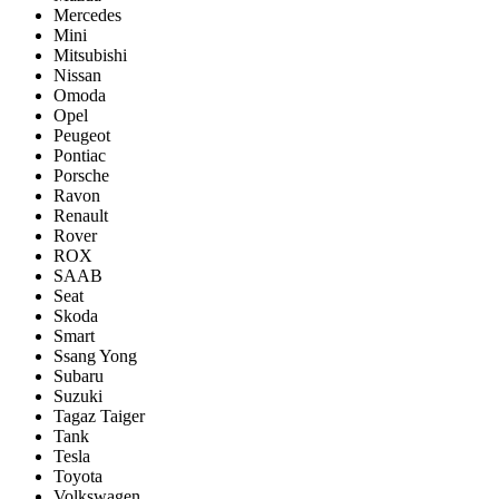
Mercedes
Mini
Mitsubishi
Nissan
Omoda
Opel
Peugeot
Pontiac
Porsсhe
Ravon
Renault
Rover
ROX
SAAB
Seat
Skoda
Smart
Ssang Yong
Subaru
Suzuki
Tagaz Taiger
Tank
Tesla
Toyota
Volkswagen