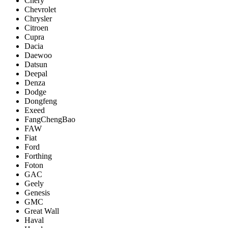
Chery
Chevrolet
Chrysler
Citroen
Cupra
Dacia
Daewoo
Datsun
Deepal
Denza
Dodge
Dongfeng
Exeed
FangChengBao
FAW
Fiat
Ford
Forthing
Foton
GAC
Geely
Genesis
GMC
Great Wall
Haval