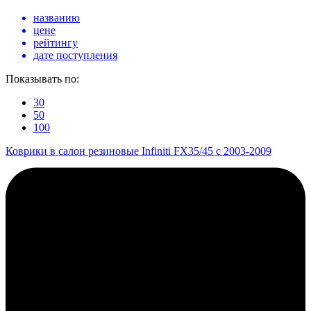
названию
цене
рейтингу
дате поступления
Показывать по:
30
50
100
Коврики в салон резиновые Infiniti FX35/45 с 2003-2009