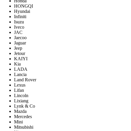
Honda
HONGQI
Hyundai
Infiniti
Isuzu
Iveco
JAC
Jaecoo
Jaguar
Jeep
Jetour
KAIYI
Kia
LADA
Lancia
Land Rover
Lexus
Lifan
Lincoln
Lixiang
Lynk & Co
Mazda
Mercedes
Mini
Mitsubishi