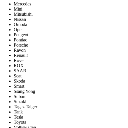
Mercedes
Mini
Mitsubishi
Nissan
Omoda
Opel
Peugeot
Pontiac
Porsсhe
Ravon
Renault
Rover
ROX
SAAB
Seat
Skoda
Smart
Ssang Yong
Subaru
Suzuki
Tagaz Taiger
Tank
Tesla
Toyota
Volkswagen