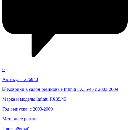
0
Артикул: 1226940
Марка и модель: Infiniti FX35/45
Год выпуска: с 2003-2009
Материал: резина
Цвет: чёрный