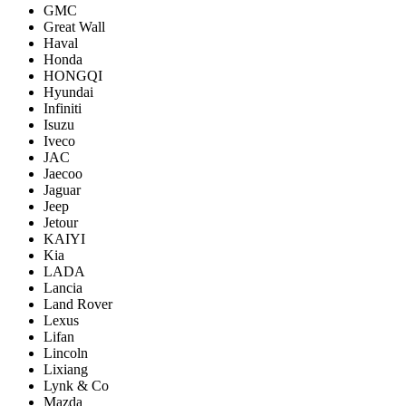
GMC
Great Wall
Haval
Honda
HONGQI
Hyundai
Infiniti
Isuzu
Iveco
JAC
Jaecoo
Jaguar
Jeep
Jetour
KAIYI
Kia
LADA
Lancia
Land Rover
Lexus
Lifan
Lincoln
Lixiang
Lynk & Co
Mazda