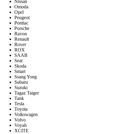
Nissan
Omoda
Opel
Peugeot
Pontiac
Porsсhe
Ravon
Renault
Rover
ROX
SAAB
Seat
Skoda
Smart
Ssang Yong
Subaru
Suzuki
Tagaz Taiger
Tank
Tesla
Toyota
Volkswagen
Volvo
Voyah
XCITE