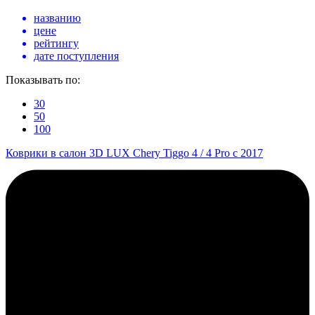
названию
цене
рейтингу
дате поступления
Показывать по:
30
50
100
Коврики в салон 3D LUX Chery Tiggo 4 / 4 Pro с 2017