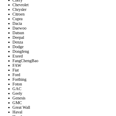
Chery
Chevrolet
Chrysler
Citroen
Cupra
Dacia
Daewoo
Datsun
Deepal
Denza
Dodge
Dongfeng
Exeed
FangChengBao
FAW
Fiat
Ford
Forthing
Foton
GAC
Geely
Genesis
GMC
Great Wall
Haval