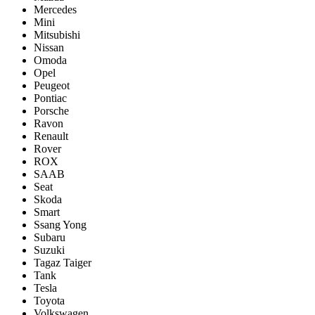
Mercedes
Mini
Mitsubishi
Nissan
Omoda
Opel
Peugeot
Pontiac
Porsсhe
Ravon
Renault
Rover
ROX
SAAB
Seat
Skoda
Smart
Ssang Yong
Subaru
Suzuki
Tagaz Taiger
Tank
Tesla
Toyota
Volkswagen