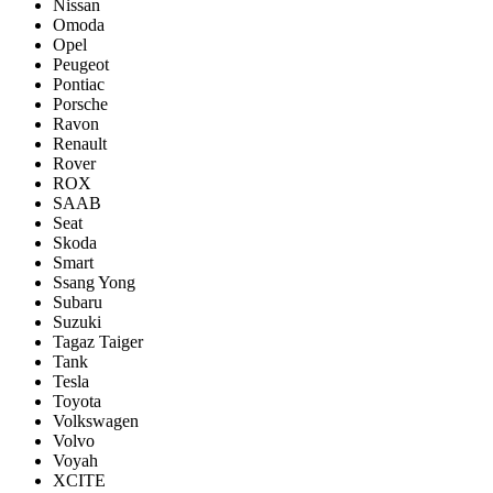
Nissan
Omoda
Opel
Peugeot
Pontiac
Porsсhe
Ravon
Renault
Rover
ROX
SAAB
Seat
Skoda
Smart
Ssang Yong
Subaru
Suzuki
Tagaz Taiger
Tank
Tesla
Toyota
Volkswagen
Volvo
Voyah
XCITE