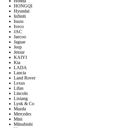
Honda
HONGQI
Hyundai
Infiniti
Isuzu
Iveco
JAC
Jaecoo
Jaguar
Jeep
Jetour
KAIYI
Kia
LADA
Lancia
Land Rover
Lexus
Lifan
Lincoln
Lixiang
Lynk & Co
Mazda
Mercedes
Mini
Mitsubishi