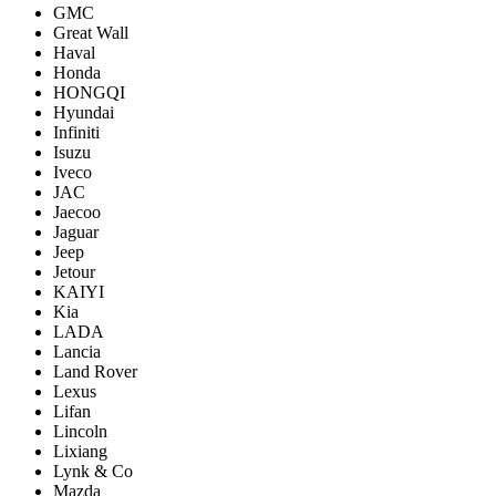
GMC
Great Wall
Haval
Honda
HONGQI
Hyundai
Infiniti
Isuzu
Iveco
JAC
Jaecoo
Jaguar
Jeep
Jetour
KAIYI
Kia
LADA
Lancia
Land Rover
Lexus
Lifan
Lincoln
Lixiang
Lynk & Co
Mazda