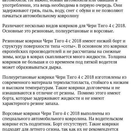
употреблении, эта вещь необходима в первую очередь. Они
задерживают грязь, пыль, воду, снег с обуви и не позволяют
пачкаться автомобильному ковролину
Различают несколько видов ковриков для Чери Тиго 4 с 2018.
Основные это резиновые, полиуретановые и ворсовые.
Резиновые коврики Чери Тиго 4 с 2018 имеют низкий борт и
структуру поверхности типа «соты». В основном это коврики
европейских производителей и не рассчитаны на снежные
зимы, когда в коврах скапливается много жидкости. Толщина
ковриков не большая и со временем под пяткой водителя
может образовываться дырка.
Полиуретановые коврики Чери Тиго 4 с 2018 изготовлены из
современного материала термэластопласта, стойкого к низким
и высоким температурам. Такие коврики долговечны и не
изнашиваются в отличие от резины. Помимо этого имеют
борта, которые задерживают жидкости и не имеют
характерного резине запаха.
Ворсовые коврики Чери Тиго 4 с 2018 выполнены из
специального автомобильного ковролина. На водительском
коврике есть подпятник. Борт отсутствует. Такие коврики
подходят для летнего сезона, так как их не рекомендуется