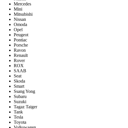
Mercedes
Mini
Mitsubishi
Nissan
Omoda
Opel
Peugeot
Pontiac
Porsсhe
Ravon
Renault
Rover
ROX
SAAB
Seat
Skoda
Smart
Ssang Yong
Subaru
Suzuki
Tagaz Taiger
Tank
Tesla
Toyota
Volkswagen