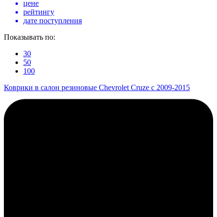
цене
рейтингу
дате поступления
Показывать по:
30
50
100
Коврики в салон резиновые Chevrolet Cruze c 2009-2015