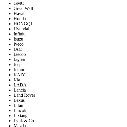
GMC
Great Wall
Haval
Honda
HONGQI
Hyundai
Infiniti
Isuzu
Iveco
JAC
Jaecoo
Jaguar
Jeep
Jetour
KAIYI
Kia
LADA
Lancia
Land Rover
Lexus
Lifan
Lincoln
Lixiang
Lynk & Co
Mazda