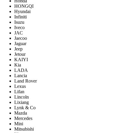
Honda
HONGQI
Hyundai
Infiniti
Isuzu
Iveco
JAC
Jaecoo
Jaguar
Jeep
Jetour
KAIYI
Kia
LADA
Lancia
Land Rover
Lexus
Lifan
Lincoln
Lixiang
Lynk & Co
Mazda
Mercedes
Mini
Mitsubishi