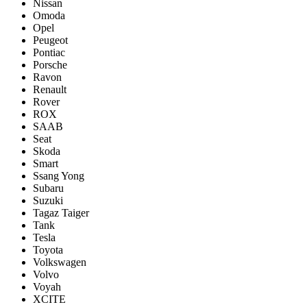
Nissan
Omoda
Opel
Peugeot
Pontiac
Porsсhe
Ravon
Renault
Rover
ROX
SAAB
Seat
Skoda
Smart
Ssang Yong
Subaru
Suzuki
Tagaz Taiger
Tank
Tesla
Toyota
Volkswagen
Volvo
Voyah
XCITE