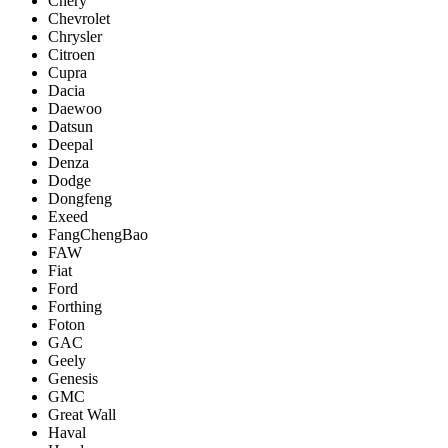
Chery
Chevrolet
Chrysler
Citroen
Cupra
Dacia
Daewoo
Datsun
Deepal
Denza
Dodge
Dongfeng
Exeed
FangChengBao
FAW
Fiat
Ford
Forthing
Foton
GAC
Geely
Genesis
GMC
Great Wall
Haval