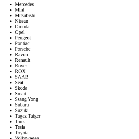
Mercedes
Mini
Mitsubishi
Nissan
Omoda
Opel
Peugeot
Pontiac
Porsсhe
Ravon
Renault
Rover
ROX
SAAB
Seat
Skoda
Smart
Ssang Yong
Subaru
Suzuki
Tagaz Taiger
Tank
Tesla
Toyota
Volkswagen