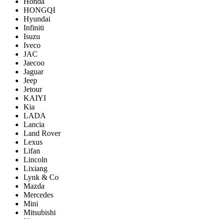
Honda
HONGQI
Hyundai
Infiniti
Isuzu
Iveco
JAC
Jaecoo
Jaguar
Jeep
Jetour
KAIYI
Kia
LADA
Lancia
Land Rover
Lexus
Lifan
Lincoln
Lixiang
Lynk & Co
Mazda
Mercedes
Mini
Mitsubishi