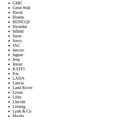
GMC
Great Wall
Haval
Honda
HONGQI
Hyundai
Infiniti
Isuzu
Iveco
JAC
Jaecoo
Jaguar
Jeep
Jetour
KAIYI
Kia
LADA
Lancia
Land Rover
Lexus
Lifan
Lincoln
Lixiang
Lynk & Co
Mazda