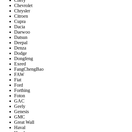
Chery
Chevrolet
Chrysler
Citroen
Cupra
Dacia
Daewoo
Datsun
Deepal
Denza
Dodge
Dongfeng
Exeed
FangChengBao
FAW
Fiat
Ford
Forthing
Foton
GAC
Geely
Genesis
GMC
Great Wall
Haval