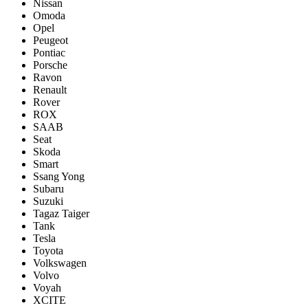
Nissan
Omoda
Opel
Peugeot
Pontiac
Porsсhe
Ravon
Renault
Rover
ROX
SAAB
Seat
Skoda
Smart
Ssang Yong
Subaru
Suzuki
Tagaz Taiger
Tank
Tesla
Toyota
Volkswagen
Volvo
Voyah
XCITE