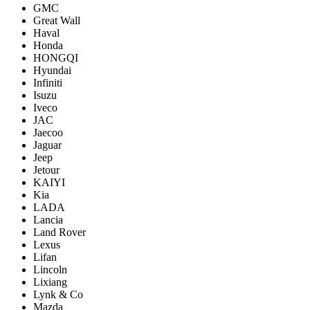
GMC
Great Wall
Haval
Honda
HONGQI
Hyundai
Infiniti
Isuzu
Iveco
JAC
Jaecoo
Jaguar
Jeep
Jetour
KAIYI
Kia
LADA
Lancia
Land Rover
Lexus
Lifan
Lincoln
Lixiang
Lynk & Co
Mazda