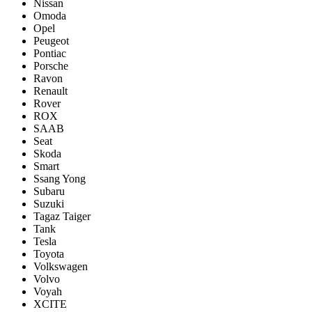
Nissan
Omoda
Opel
Peugeot
Pontiac
Porsсhe
Ravon
Renault
Rover
ROX
SAAB
Seat
Skoda
Smart
Ssang Yong
Subaru
Suzuki
Tagaz Taiger
Tank
Tesla
Toyota
Volkswagen
Volvo
Voyah
XCITE