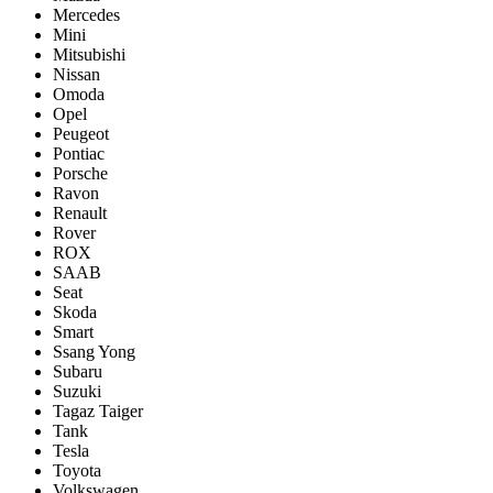
Mercedes
Mini
Mitsubishi
Nissan
Omoda
Opel
Peugeot
Pontiac
Porsсhe
Ravon
Renault
Rover
ROX
SAAB
Seat
Skoda
Smart
Ssang Yong
Subaru
Suzuki
Tagaz Taiger
Tank
Tesla
Toyota
Volkswagen