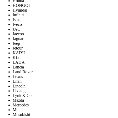
Honda
HONGQI
Hyundai
Infiniti
Isuzu
Iveco
JAC
Jaecoo
Jaguar
Jeep
Jetour
KAIYI
Kia
LADA
Lancia
Land Rover
Lexus
Lifan
Lincoln
Lixiang
Lynk & Co
Mazda
Mercedes
Mini
Mitsubishi