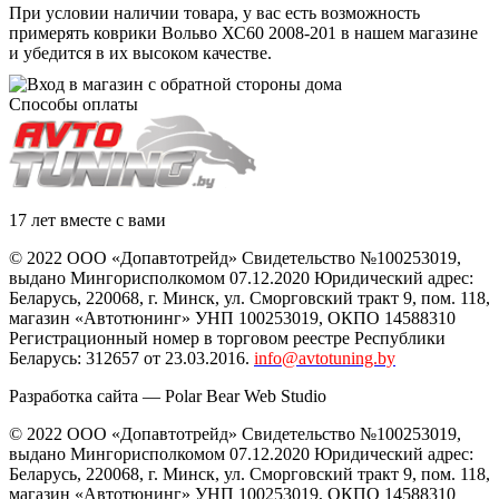
При условии наличии товара, у вас есть возможность
примерять коврики Вольво ХС60 2008-201 в нашем магазине
и убедится в их высоком качестве.
Способы оплаты
17 лет вместе с вами
© 2022 ООО «Допавтотрейд» Свидетельство №100253019,
выдано Мингорисполкомом 07.12.2020 Юридический адрес:
Беларусь
,
220068
, г.
Минск
,
ул. Сморговский тракт 9, пом. 118
,
магазин «Автотюнинг» УНП 100253019, ОКПО 14588310
Регистрационный номер в торговом реестре Республики
Беларусь: 312657 от 23.03.2016.
info@avtotuning.by
Разработка сайта —
Polar Bear Web Studio
© 2022 ООО «Допавтотрейд» Свидетельство №100253019,
выдано Мингорисполкомом 07.12.2020 Юридический адрес:
Беларусь
,
220068
, г.
Минск
,
ул. Сморговский тракт 9, пом. 118
,
магазин «Автотюнинг» УНП 100253019, ОКПО 14588310