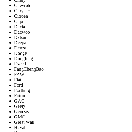
Chery
Chevrolet
Chrysler
Citroen
Cupra
Dacia
Daewoo
Datsun
Deepal
Denza
Dodge
Dongfeng
Exeed
FangChengBao
FAW
Fiat
Ford
Forthing
Foton
GAC
Geely
Genesis
GMC
Great Wall
Haval