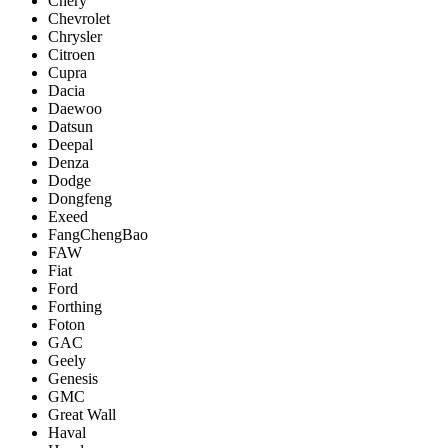
Chery
Chevrolet
Chrysler
Citroen
Cupra
Dacia
Daewoo
Datsun
Deepal
Denza
Dodge
Dongfeng
Exeed
FangChengBao
FAW
Fiat
Ford
Forthing
Foton
GAC
Geely
Genesis
GMC
Great Wall
Haval