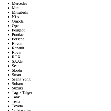
Mercedes
Mini
Mitsubishi
Nissan
Omoda
Opel
Peugeot
Pontiac
Porsсhe
Ravon
Renault
Rover
ROX
SAAB
Seat
Skoda
Smart
Ssang Yong
Subaru
Suzuki
Tagaz Taiger
Tank
Tesla
Toyota
Volkswagen