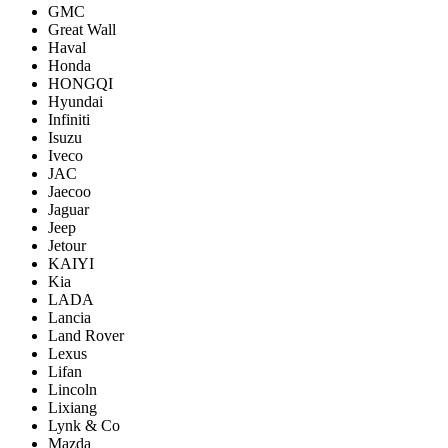
GMC
Great Wall
Haval
Honda
HONGQI
Hyundai
Infiniti
Isuzu
Iveco
JAC
Jaecoo
Jaguar
Jeep
Jetour
KAIYI
Kia
LADA
Lancia
Land Rover
Lexus
Lifan
Lincoln
Lixiang
Lynk & Co
Mazda