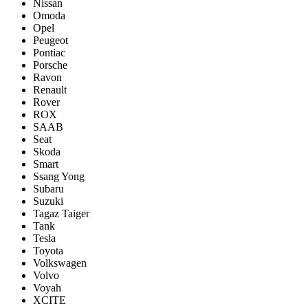
Nissan
Omoda
Opel
Peugeot
Pontiac
Porsсhe
Ravon
Renault
Rover
ROX
SAAB
Seat
Skoda
Smart
Ssang Yong
Subaru
Suzuki
Tagaz Taiger
Tank
Tesla
Toyota
Volkswagen
Volvo
Voyah
XCITE