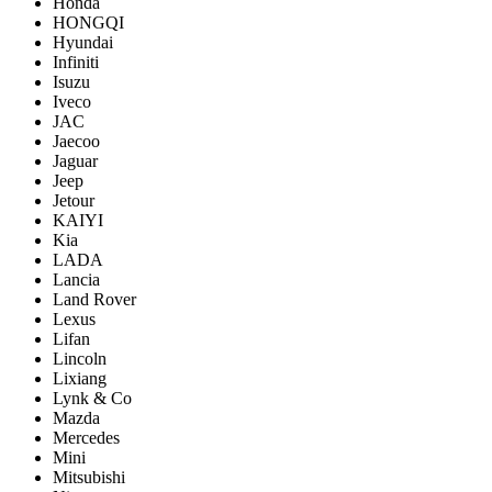
Honda
HONGQI
Hyundai
Infiniti
Isuzu
Iveco
JAC
Jaecoo
Jaguar
Jeep
Jetour
KAIYI
Kia
LADA
Lancia
Land Rover
Lexus
Lifan
Lincoln
Lixiang
Lynk & Co
Mazda
Mercedes
Mini
Mitsubishi