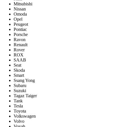
Mitsubishi
Nissan
Omoda
Opel
Peugeot
Pontiac
Porsсhe
Ravon
Renault
Rover
ROX
SAAB
Seat
Skoda
Smart
Ssang Yong
Subaru
Suzuki
Tagaz Taiger
Tank
Tesla
Toyota
Volkswagen
Volvo
Voyah