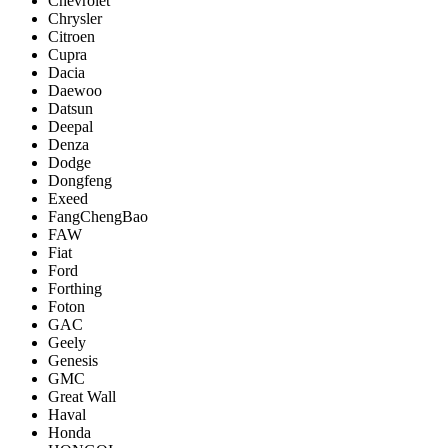
Chevrolet
Chrysler
Citroen
Cupra
Dacia
Daewoo
Datsun
Deepal
Denza
Dodge
Dongfeng
Exeed
FangChengBao
FAW
Fiat
Ford
Forthing
Foton
GAC
Geely
Genesis
GMC
Great Wall
Haval
Honda