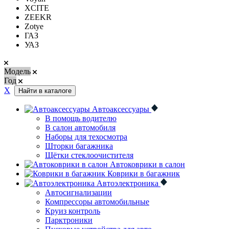
XCITE
ZEEKR
Zotye
ГАЗ
УАЗ
Модель
Год
Х
Найти в каталоге
Автоаксессуары
В помощь водителю
В салон автомобиля
Наборы для техосмотра
Шторки багажника
Щётки стеклоочистителя
Автоковрики в салон
Коврики в багажник
Автоэлектроника
Автосигнализации
Компрессоры автомобильные
Круиз контроль
Парктроники