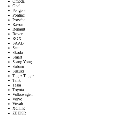
Omoda
Opel
Peugeot
Pontiac
Porsсhe
Ravon
Renault
Rover
ROX
SAAB
Seat
Skoda
Smart
Ssang Yong
Subaru
Suzuki
Tagaz Taiger
Tank
Tesla
Toyota
Volkswagen
Volvo
Voyah
XCITE
ZEEKR