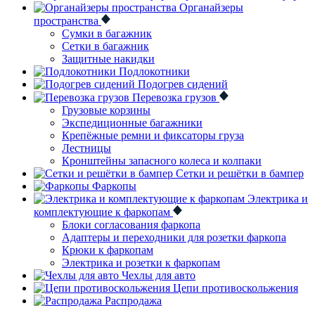
Органайзеры
пространства
Сумки в багажник
Сетки в багажник
Защитные накидки
Подлокотники
Подогрев сидений
Перевозка грузов
Грузовые корзины
Экспедиционные багажники
Крепёжные ремни и фиксаторы груза
Лестницы
Кронштейны запасного колеса и колпаки
Сетки и решётки в бампер
Фаркопы
Электрика и
комплектующие к фаркопам
Блоки согласования фаркопа
Адаптеры и переходники для розетки фаркопа
Крюки к фаркопам
Электрика и розетки к фаркопам
Чехлы для авто
Цепи противоскольжения
Распродажа