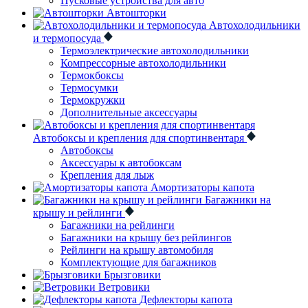
Пусковые устройства для авто
Автошторки
Автохолодильники
и термопосуда
Термоэлектрические автохолодильники
Компрессорные автохолодильники
Термокбоксы
Термосумки
Термокружки
Дополнительные аксессуары
Автобоксы и крепления для спортинвентаря
Автобоксы
Аксессуары к автобоксам
Крепления для лыж
Амортизаторы капота
Багажники на
крышу и рейлинги
Багажники на рейлинги
Багажники на крышу без рейлингов
Рейлинги на крышу автомобиля
Комплектующие для багажников
Брызговики
Ветровики
Дефлекторы капота