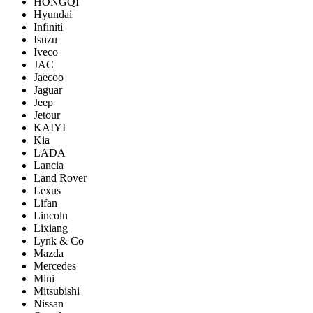
HONGQI
Hyundai
Infiniti
Isuzu
Iveco
JAC
Jaecoo
Jaguar
Jeep
Jetour
KAIYI
Kia
LADA
Lancia
Land Rover
Lexus
Lifan
Lincoln
Lixiang
Lynk & Co
Mazda
Mercedes
Mini
Mitsubishi
Nissan