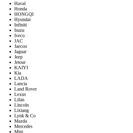
Haval
Honda
HONGQI
Hyundai
Infiniti
Isuzu
Iveco
JAC
Jaecoo
Jaguar
Jeep
Jetour
KAIYI
Kia
LADA
Lancia
Land Rover
Lexus
Lifan
Lincoln
Lixiang
Lynk & Co
Mazda
Mercedes
Mini