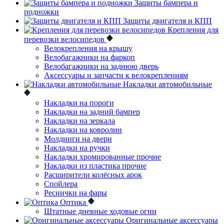
Защиты бампера и
подножки
Защиты двигателя и КПП
Крепления для
перевозки велосипедов
Велокрепления на крышу
Велобагажники на фаркоп
Велобагажники на заднюю дверь
Аксессуары и запчасти к велокреплениям
Накладки автомобильные
Накладки на пороги
Накладки на задний бампер
Накладки на зеркала
Накладки на ковролин
Молдинги на двери
Накладки на ручки
Накладки хромированные прочие
Накладки из пластика прочие
Расширители колёсных арок
Спойлера
Реснички на фары
Оптика
Штатные дневные ходовые огни
Оригинальные аксессуары