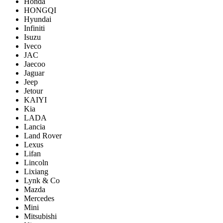
Honda
HONGQI
Hyundai
Infiniti
Isuzu
Iveco
JAC
Jaecoo
Jaguar
Jeep
Jetour
KAIYI
Kia
LADA
Lancia
Land Rover
Lexus
Lifan
Lincoln
Lixiang
Lynk & Co
Mazda
Mercedes
Mini
Mitsubishi