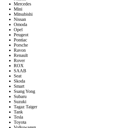
Mercedes
Mini
Mitsubishi
Nissan
Omoda
Opel
Peugeot
Pontiac
Porsсhe
Ravon
Renault
Rover
ROX
SAAB
Seat
Skoda
Smart
Ssang Yong
Subaru
Suzuki
Tagaz Taiger
Tank
Tesla
Toyota
Volkswagen