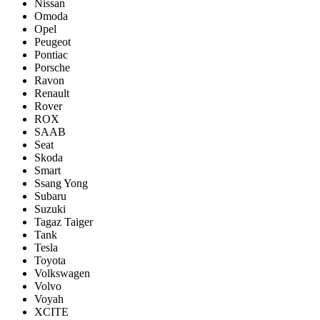
Nissan
Omoda
Opel
Peugeot
Pontiac
Porsсhe
Ravon
Renault
Rover
ROX
SAAB
Seat
Skoda
Smart
Ssang Yong
Subaru
Suzuki
Tagaz Taiger
Tank
Tesla
Toyota
Volkswagen
Volvo
Voyah
XCITE