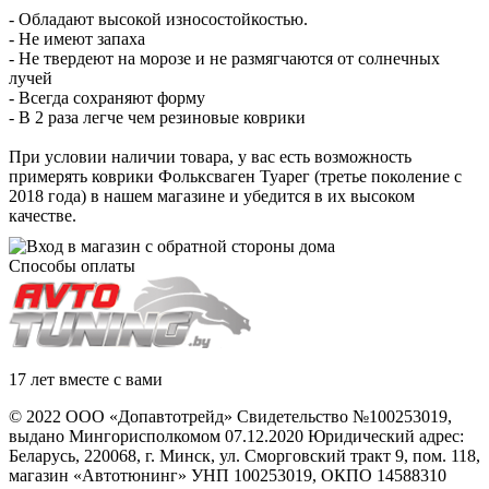
- Обладают высокой износостойкостью.
- Не имеют запаха
- Не твердеют на морозе и не размягчаются от солнечных
лучей
- Всегда сохраняют форму
- В 2 раза легче чем резиновые коврики
При условии наличии товара, у вас есть возможность
примерять коврики Фольксваген Туарег (третье поколение с
2018 года) в нашем магазине и убедится в их высоком
качестве.
Способы оплаты
17 лет вместе с вами
© 2022 ООО «Допавтотрейд» Свидетельство №100253019,
выдано Мингорисполкомом 07.12.2020 Юридический адрес:
Беларусь
,
220068
, г.
Минск
,
ул. Сморговский тракт 9, пом. 118
,
магазин «Автотюнинг» УНП 100253019, ОКПО 14588310