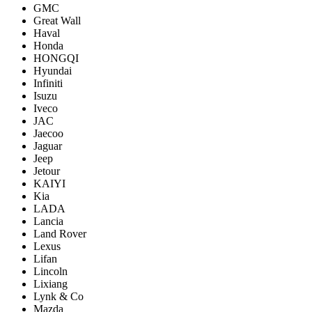
GMC
Great Wall
Haval
Honda
HONGQI
Hyundai
Infiniti
Isuzu
Iveco
JAC
Jaecoo
Jaguar
Jeep
Jetour
KAIYI
Kia
LADA
Lancia
Land Rover
Lexus
Lifan
Lincoln
Lixiang
Lynk & Co
Mazda