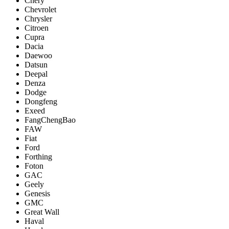
Chery
Chevrolet
Chrysler
Citroen
Cupra
Dacia
Daewoo
Datsun
Deepal
Denza
Dodge
Dongfeng
Exeed
FangChengBao
FAW
Fiat
Ford
Forthing
Foton
GAC
Geely
Genesis
GMC
Great Wall
Haval