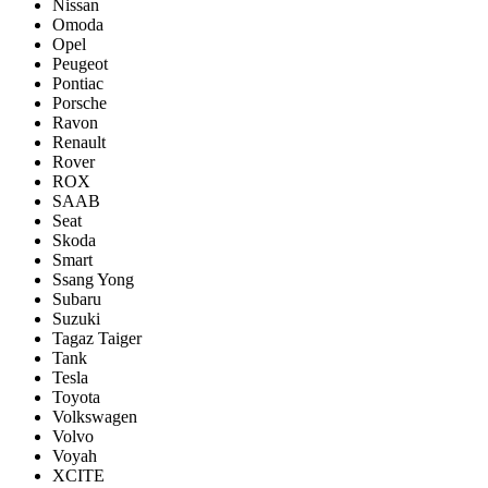
Nissan
Omoda
Opel
Peugeot
Pontiac
Porsсhe
Ravon
Renault
Rover
ROX
SAAB
Seat
Skoda
Smart
Ssang Yong
Subaru
Suzuki
Tagaz Taiger
Tank
Tesla
Toyota
Volkswagen
Volvo
Voyah
XCITE