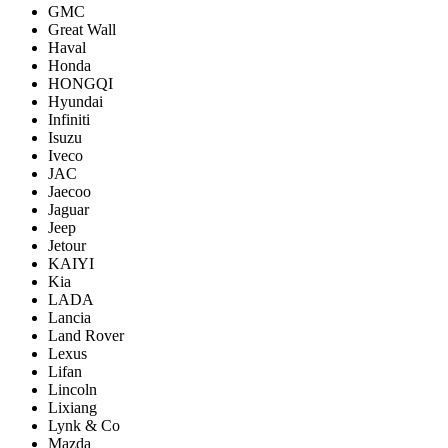
GMC
Great Wall
Haval
Honda
HONGQI
Hyundai
Infiniti
Isuzu
Iveco
JAC
Jaecoo
Jaguar
Jeep
Jetour
KAIYI
Kia
LADA
Lancia
Land Rover
Lexus
Lifan
Lincoln
Lixiang
Lynk & Co
Mazda