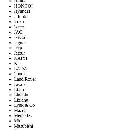
Honda
HONGQI
Hyundai
Infiniti
Isuzu
Iveco
JAC
Jaecoo
Jaguar
Jeep
Jetour
KAIYI
Kia
LADA
Lancia
Land Rover
Lexus
Lifan
Lincoln
Lixiang
Lynk & Co
Mazda
Mercedes
Mini
Mitsubishi