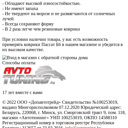
- Обладают высокой износостойкостью.
- Не имеют запаха
- Не твердеют на морозе и не размягчаются от солнечных
лучей
- Всегда сохраняют форму
- В 2 раза легче чем резиновые коврики
При условии наличии товара, у вас есть возможность
примерять коврики Пассат Б6 в нашем магазине и убедится в
их высоком качестве.
Способы оплаты
17 лет вместе с вами
© 2022 ООО «Допавтотрейд» Свидетельство №100253019,
выдано Мингорисполкомом 07.12.2020 Юридический адрес:
Беларусь
,
220068
, г.
Минск
,
ул. Сморговский тракт 9, пом. 118
,
магазин «Автотюнинг» УНП 100253019, ОКПО 14588310
Регистрационный номер в торговом реестре Республики
Беларусь: 312657 от 23.03.2016.
info@avtotuning.by