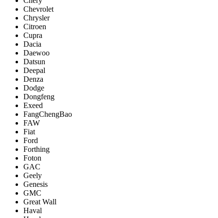
Chery
Chevrolet
Chrysler
Citroen
Cupra
Dacia
Daewoo
Datsun
Deepal
Denza
Dodge
Dongfeng
Exeed
FangChengBao
FAW
Fiat
Ford
Forthing
Foton
GAC
Geely
Genesis
GMC
Great Wall
Haval