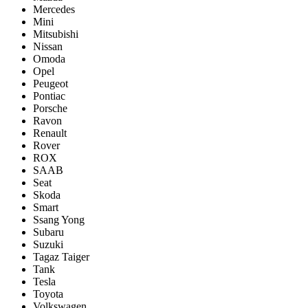
Mercedes
Mini
Mitsubishi
Nissan
Omoda
Opel
Peugeot
Pontiac
Porsсhe
Ravon
Renault
Rover
ROX
SAAB
Seat
Skoda
Smart
Ssang Yong
Subaru
Suzuki
Tagaz Taiger
Tank
Tesla
Toyota
Volkswagen