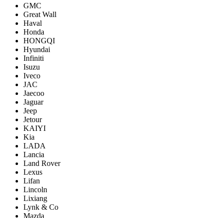
GMC
Great Wall
Haval
Honda
HONGQI
Hyundai
Infiniti
Isuzu
Iveco
JAC
Jaecoo
Jaguar
Jeep
Jetour
KAIYI
Kia
LADA
Lancia
Land Rover
Lexus
Lifan
Lincoln
Lixiang
Lynk & Co
Mazda