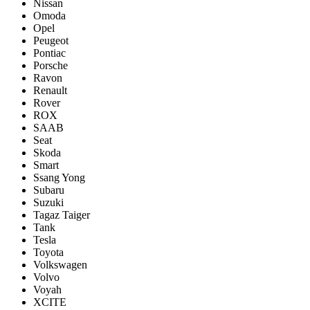
Nissan
Omoda
Opel
Peugeot
Pontiac
Porsсhe
Ravon
Renault
Rover
ROX
SAAB
Seat
Skoda
Smart
Ssang Yong
Subaru
Suzuki
Tagaz Taiger
Tank
Tesla
Toyota
Volkswagen
Volvo
Voyah
XCITE