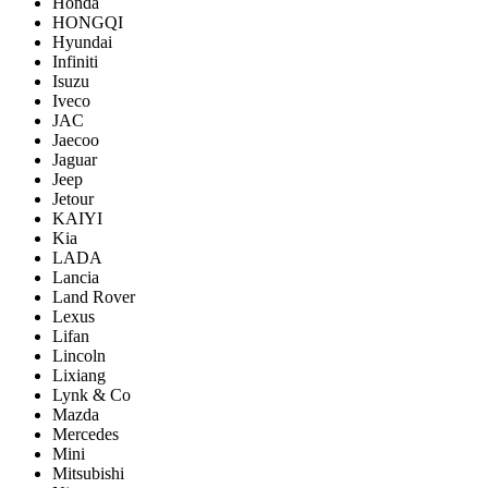
Honda
HONGQI
Hyundai
Infiniti
Isuzu
Iveco
JAC
Jaecoo
Jaguar
Jeep
Jetour
KAIYI
Kia
LADA
Lancia
Land Rover
Lexus
Lifan
Lincoln
Lixiang
Lynk & Co
Mazda
Mercedes
Mini
Mitsubishi