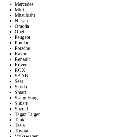
Mercedes
Mini
Mitsubishi
Nissan
Omoda
Opel
Peugeot
Pontiac
Porsсhe
Ravon
Renault
Rover
ROX
SAAB
Seat
Skoda
Smart
Ssang Yong
Subaru
Suzuki
Tagaz Taiger
Tank
Tesla
Toyota
Volkswagen