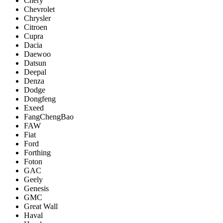
Chery
Chevrolet
Chrysler
Citroen
Cupra
Dacia
Daewoo
Datsun
Deepal
Denza
Dodge
Dongfeng
Exeed
FangChengBao
FAW
Fiat
Ford
Forthing
Foton
GAC
Geely
Genesis
GMC
Great Wall
Haval