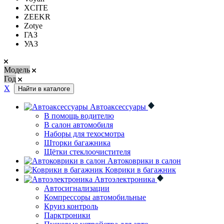
XCITE
ZEEKR
Zotye
ГАЗ
УАЗ
Модель
Год
Х
Найти в каталоге
Автоаксессуары
В помощь водителю
В салон автомобиля
Наборы для техосмотра
Шторки багажника
Щётки стеклоочистителя
Автоковрики в салон
Коврики в багажник
Автоэлектроника
Автосигнализации
Компрессоры автомобильные
Круиз контроль
Парктроники