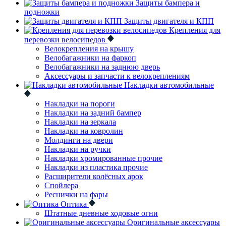
Защиты бампера и
подножки
Защиты двигателя и КПП
Крепления для
перевозки велосипедов
Велокрепления на крышу
Велобагажники на фаркоп
Велобагажники на заднюю дверь
Аксессуары и запчасти к велокреплениям
Накладки автомобильные
Накладки на пороги
Накладки на задний бампер
Накладки на зеркала
Накладки на ковролин
Молдинги на двери
Накладки на ручки
Накладки хромированные прочие
Накладки из пластика прочие
Расширители колёсных арок
Спойлера
Реснички на фары
Оптика
Штатные дневные ходовые огни
Оригинальные аксессуары