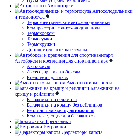
Пусковые устройства для авто
Автошторки
Автохолодильники
и термопосуда
Термоэлектрические автохолодильники
Компрессорные автохолодильники
Термокбоксы
Термосумки
Термокружки
Дополнительные аксессуары
Автобоксы и крепления для спортинвентаря
Автобоксы
Аксессуары к автобоксам
Крепления для лыж
Амортизаторы капота
Багажники на
крышу и рейлинги
Багажники на рейлинги
Багажники на крышу без рейлингов
Рейлинги на крышу автомобиля
Комплектующие для багажников
Брызговики
Ветровики
Дефлекторы капота