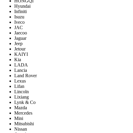
HONGQI
Hyundai
Infiniti
Isuzu
Iveco
JAC
Jaecoo
Jaguar
Jeep
Jetour
KAIYI
Kia
LADA
Lancia
Land Rover
Lexus
Lifan
Lincoln
Lixiang
Lynk & Co
Mazda
Mercedes
Mini
Mitsubishi
Nissan