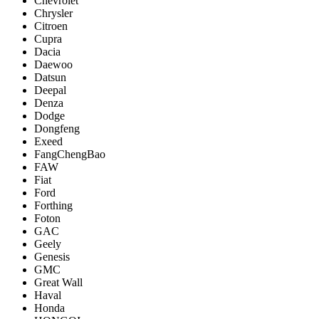
Chevrolet
Chrysler
Citroen
Cupra
Dacia
Daewoo
Datsun
Deepal
Denza
Dodge
Dongfeng
Exeed
FangChengBao
FAW
Fiat
Ford
Forthing
Foton
GAC
Geely
Genesis
GMC
Great Wall
Haval
Honda