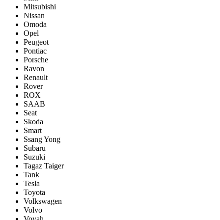
Mitsubishi
Nissan
Omoda
Opel
Peugeot
Pontiac
Porsсhe
Ravon
Renault
Rover
ROX
SAAB
Seat
Skoda
Smart
Ssang Yong
Subaru
Suzuki
Tagaz Taiger
Tank
Tesla
Toyota
Volkswagen
Volvo
Voyah