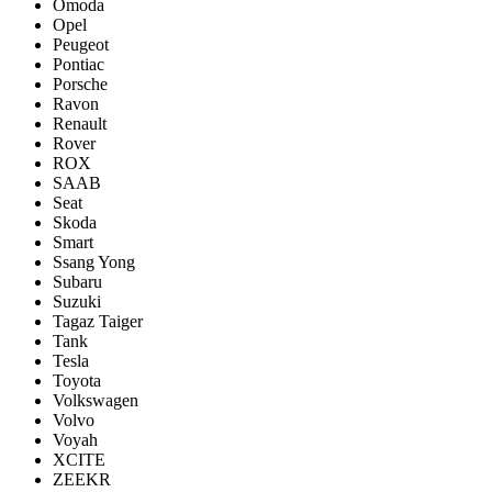
Omoda
Opel
Peugeot
Pontiac
Porsсhe
Ravon
Renault
Rover
ROX
SAAB
Seat
Skoda
Smart
Ssang Yong
Subaru
Suzuki
Tagaz Taiger
Tank
Tesla
Toyota
Volkswagen
Volvo
Voyah
XCITE
ZEEKR