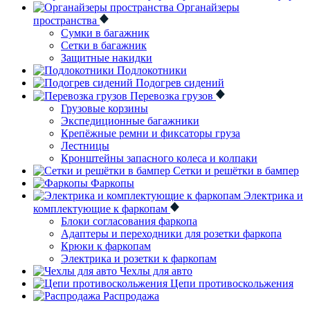
Органайзеры
пространства
Сумки в багажник
Сетки в багажник
Защитные накидки
Подлокотники
Подогрев сидений
Перевозка грузов
Грузовые корзины
Экспедиционные багажники
Крепёжные ремни и фиксаторы груза
Лестницы
Кронштейны запасного колеса и колпаки
Сетки и решётки в бампер
Фаркопы
Электрика и
комплектующие к фаркопам
Блоки согласования фаркопа
Адаптеры и переходники для розетки фаркопа
Крюки к фаркопам
Электрика и розетки к фаркопам
Чехлы для авто
Цепи противоскольжения
Распродажа