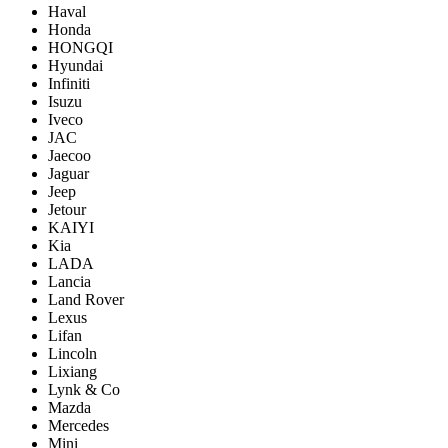
Haval
Honda
HONGQI
Hyundai
Infiniti
Isuzu
Iveco
JAC
Jaecoo
Jaguar
Jeep
Jetour
KAIYI
Kia
LADA
Lancia
Land Rover
Lexus
Lifan
Lincoln
Lixiang
Lynk & Co
Mazda
Mercedes
Mini