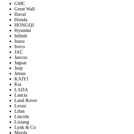
GMC
Great Wall
Haval
Honda
HONGQI
Hyundai
Infiniti
Isuzu
Iveco
JAC
Jaecoo
Jaguar
Jeep
Jetour
KAIYI
Kia
LADA
Lancia
Land Rover
Lexus
Lifan
Lincoln
Lixiang
Lynk & Co
Mazda