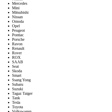
Mercedes
Mini
Mitsubishi
Nissan
Omoda
Opel
Peugeot
Pontiac
Porsсhe
Ravon
Renault
Rover
ROX
SAAB
Seat
Skoda
Smart
Ssang Yong
Subaru
Suzuki
Tagaz Taiger
Tank
Tesla
Toyota
Volkswagen