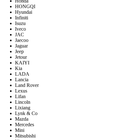
Honda
HONGQI
Hyundai
Infiniti
Isuzu
Iveco
JAC
Jaecoo
Jaguar
Jeep
Jetour
KAIYI
Kia
LADA
Lancia
Land Rover
Lexus
Lifan
Lincoln
Lixiang
Lynk & Co
Mazda
Mercedes
Mini
Mitsubishi