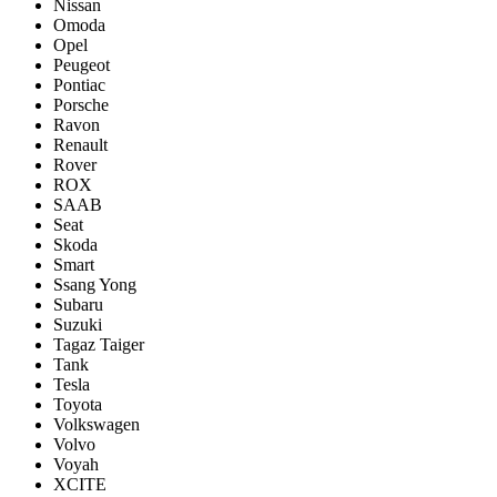
Nissan
Omoda
Opel
Peugeot
Pontiac
Porsсhe
Ravon
Renault
Rover
ROX
SAAB
Seat
Skoda
Smart
Ssang Yong
Subaru
Suzuki
Tagaz Taiger
Tank
Tesla
Toyota
Volkswagen
Volvo
Voyah
XCITE