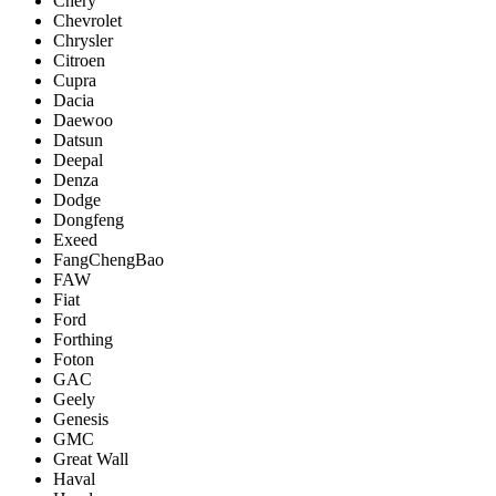
Chery
Chevrolet
Chrysler
Citroen
Cupra
Dacia
Daewoo
Datsun
Deepal
Denza
Dodge
Dongfeng
Exeed
FangChengBao
FAW
Fiat
Ford
Forthing
Foton
GAC
Geely
Genesis
GMC
Great Wall
Haval