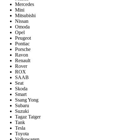
Mercedes
Mini
Mitsubishi
Nissan
Omoda
Opel
Peugeot
Pontiac
Porsсhe
Ravon
Renault
Rover
ROX
SAAB
Seat
Skoda
Smart
Ssang Yong
Subaru
Suzuki
Tagaz Taiger
Tank
Tesla
Toyota
Volkswagen