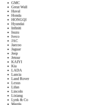
GMC
Great Wall
Haval
Honda
HONGQI
Hyundai
Infiniti
Isuzu
Iveco
JAC
Jaecoo
Jaguar
Jeep
Jetour
KAIYI
Kia
LADA
Lancia
Land Rover
Lexus
Lifan
Lincoln
Lixiang
Lynk & Co
Mazda