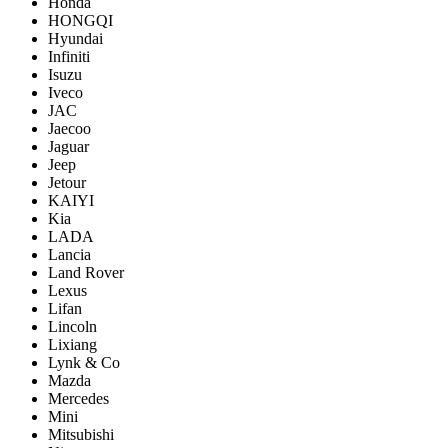
Honda
HONGQI
Hyundai
Infiniti
Isuzu
Iveco
JAC
Jaecoo
Jaguar
Jeep
Jetour
KAIYI
Kia
LADA
Lancia
Land Rover
Lexus
Lifan
Lincoln
Lixiang
Lynk & Co
Mazda
Mercedes
Mini
Mitsubishi