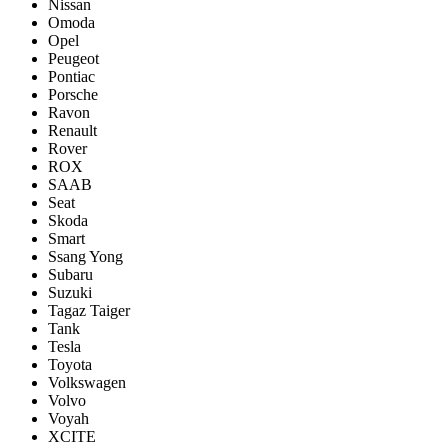
Nissan
Omoda
Opel
Peugeot
Pontiac
Porsсhe
Ravon
Renault
Rover
ROX
SAAB
Seat
Skoda
Smart
Ssang Yong
Subaru
Suzuki
Tagaz Taiger
Tank
Tesla
Toyota
Volkswagen
Volvo
Voyah
XCITE