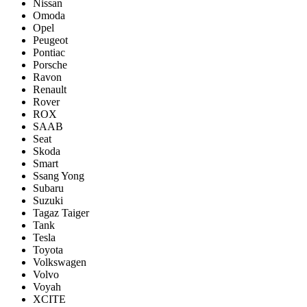
Nissan
Omoda
Opel
Peugeot
Pontiac
Porsсhe
Ravon
Renault
Rover
ROX
SAAB
Seat
Skoda
Smart
Ssang Yong
Subaru
Suzuki
Tagaz Taiger
Tank
Tesla
Toyota
Volkswagen
Volvo
Voyah
XCITE