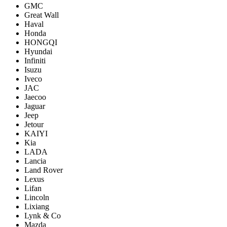
GMC
Great Wall
Haval
Honda
HONGQI
Hyundai
Infiniti
Isuzu
Iveco
JAC
Jaecoo
Jaguar
Jeep
Jetour
KAIYI
Kia
LADA
Lancia
Land Rover
Lexus
Lifan
Lincoln
Lixiang
Lynk & Co
Mazda