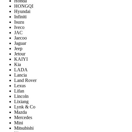
Honda
HONGQI
Hyundai
Infiniti
Isuzu
Iveco
JAC
Jaecoo
Jaguar
Jeep
Jetour
KAIYI
Kia
LADA
Lancia
Land Rover
Lexus
Lifan
Lincoln
Lixiang
Lynk & Co
Mazda
Mercedes
Mini
Mitsubishi