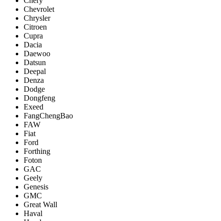
Chery
Chevrolet
Chrysler
Citroen
Cupra
Dacia
Daewoo
Datsun
Deepal
Denza
Dodge
Dongfeng
Exeed
FangChengBao
FAW
Fiat
Ford
Forthing
Foton
GAC
Geely
Genesis
GMC
Great Wall
Haval