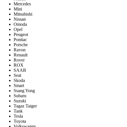
Mercedes
Mini
Mitsubishi
Nissan
Omoda
Opel
Peugeot
Pontiac
Porsсhe
Ravon
Renault
Rover
ROX
SAAB
Seat
Skoda
Smart
Ssang Yong
Subaru
Suzuki
Tagaz Taiger
Tank
Tesla
Toyota
Volkswagen