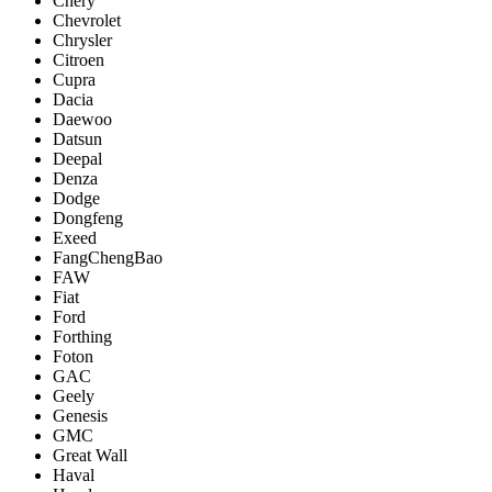
Chery
Chevrolet
Chrysler
Citroen
Cupra
Dacia
Daewoo
Datsun
Deepal
Denza
Dodge
Dongfeng
Exeed
FangChengBao
FAW
Fiat
Ford
Forthing
Foton
GAC
Geely
Genesis
GMC
Great Wall
Haval