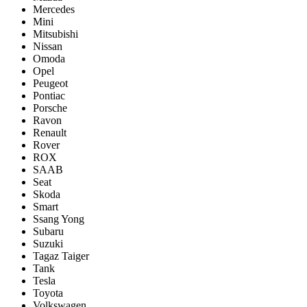
Mercedes
Mini
Mitsubishi
Nissan
Omoda
Opel
Peugeot
Pontiac
Porsсhe
Ravon
Renault
Rover
ROX
SAAB
Seat
Skoda
Smart
Ssang Yong
Subaru
Suzuki
Tagaz Taiger
Tank
Tesla
Toyota
Volkswagen