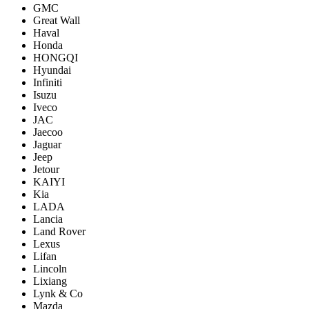
GMC
Great Wall
Haval
Honda
HONGQI
Hyundai
Infiniti
Isuzu
Iveco
JAC
Jaecoo
Jaguar
Jeep
Jetour
KAIYI
Kia
LADA
Lancia
Land Rover
Lexus
Lifan
Lincoln
Lixiang
Lynk & Co
Mazda