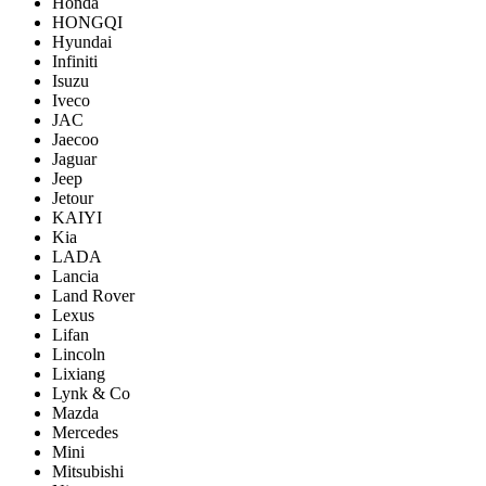
Honda
HONGQI
Hyundai
Infiniti
Isuzu
Iveco
JAC
Jaecoo
Jaguar
Jeep
Jetour
KAIYI
Kia
LADA
Lancia
Land Rover
Lexus
Lifan
Lincoln
Lixiang
Lynk & Co
Mazda
Mercedes
Mini
Mitsubishi