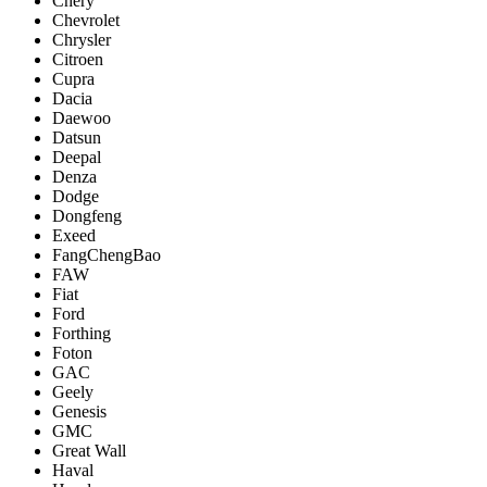
Chery
Chevrolet
Chrysler
Citroen
Cupra
Dacia
Daewoo
Datsun
Deepal
Denza
Dodge
Dongfeng
Exeed
FangChengBao
FAW
Fiat
Ford
Forthing
Foton
GAC
Geely
Genesis
GMC
Great Wall
Haval