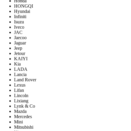
Honda
HONGQI
Hyundai
Infiniti
Isuzu
Iveco
JAC
Jaecoo
Jaguar
Jeep
Jetour
KAIYI
Kia
LADA
Lancia
Land Rover
Lexus
Lifan
Lincoln
Lixiang
Lynk & Co
Mazda
Mercedes
Mini
Mitsubishi