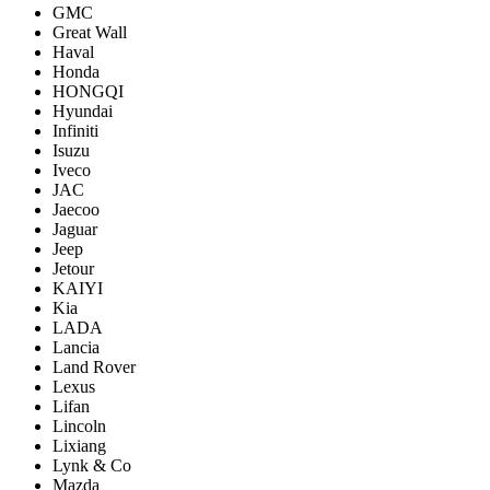
GMC
Great Wall
Haval
Honda
HONGQI
Hyundai
Infiniti
Isuzu
Iveco
JAC
Jaecoo
Jaguar
Jeep
Jetour
KAIYI
Kia
LADA
Lancia
Land Rover
Lexus
Lifan
Lincoln
Lixiang
Lynk & Co
Mazda