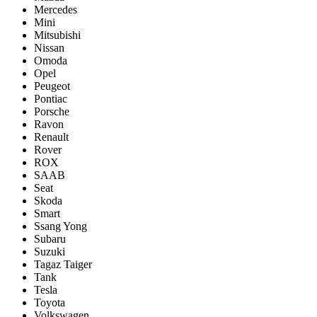
Mercedes
Mini
Mitsubishi
Nissan
Omoda
Opel
Peugeot
Pontiac
Porsсhe
Ravon
Renault
Rover
ROX
SAAB
Seat
Skoda
Smart
Ssang Yong
Subaru
Suzuki
Tagaz Taiger
Tank
Tesla
Toyota
Volkswagen