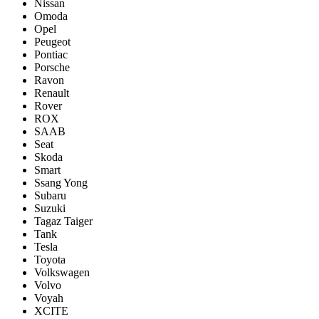
Nissan
Omoda
Opel
Peugeot
Pontiac
Porsсhe
Ravon
Renault
Rover
ROX
SAAB
Seat
Skoda
Smart
Ssang Yong
Subaru
Suzuki
Tagaz Taiger
Tank
Tesla
Toyota
Volkswagen
Volvo
Voyah
XCITE