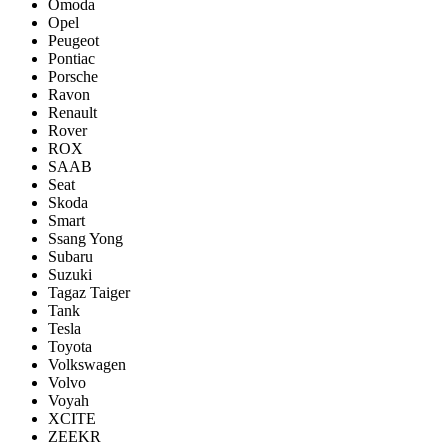
Omoda
Opel
Peugeot
Pontiac
Porsсhe
Ravon
Renault
Rover
ROX
SAAB
Seat
Skoda
Smart
Ssang Yong
Subaru
Suzuki
Tagaz Taiger
Tank
Tesla
Toyota
Volkswagen
Volvo
Voyah
XCITE
ZEEKR