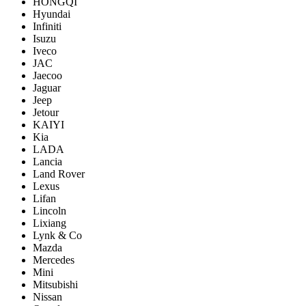
HONGQI
Hyundai
Infiniti
Isuzu
Iveco
JAC
Jaecoo
Jaguar
Jeep
Jetour
KAIYI
Kia
LADA
Lancia
Land Rover
Lexus
Lifan
Lincoln
Lixiang
Lynk & Co
Mazda
Mercedes
Mini
Mitsubishi
Nissan