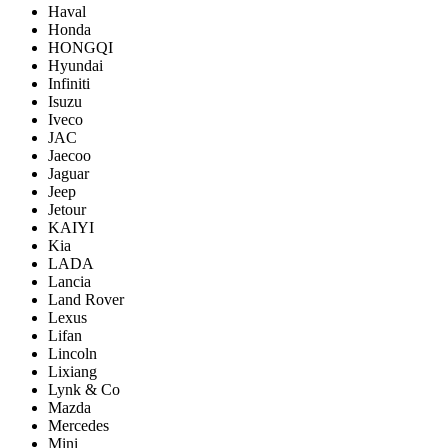
Haval
Honda
HONGQI
Hyundai
Infiniti
Isuzu
Iveco
JAC
Jaecoo
Jaguar
Jeep
Jetour
KAIYI
Kia
LADA
Lancia
Land Rover
Lexus
Lifan
Lincoln
Lixiang
Lynk & Co
Mazda
Mercedes
Mini