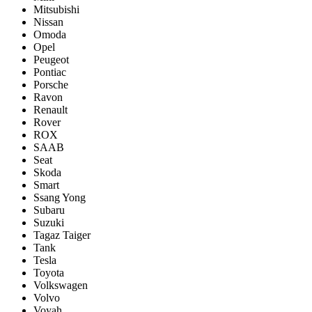
Mitsubishi
Nissan
Omoda
Opel
Peugeot
Pontiac
Porsсhe
Ravon
Renault
Rover
ROX
SAAB
Seat
Skoda
Smart
Ssang Yong
Subaru
Suzuki
Tagaz Taiger
Tank
Tesla
Toyota
Volkswagen
Volvo
Voyah