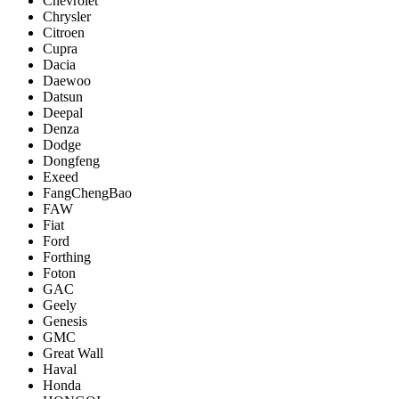
Chevrolet
Chrysler
Citroen
Cupra
Dacia
Daewoo
Datsun
Deepal
Denza
Dodge
Dongfeng
Exeed
FangChengBao
FAW
Fiat
Ford
Forthing
Foton
GAC
Geely
Genesis
GMC
Great Wall
Haval
Honda