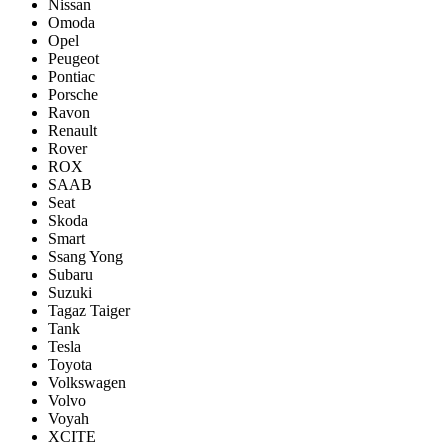
Nissan
Omoda
Opel
Peugeot
Pontiac
Porsсhe
Ravon
Renault
Rover
ROX
SAAB
Seat
Skoda
Smart
Ssang Yong
Subaru
Suzuki
Tagaz Taiger
Tank
Tesla
Toyota
Volkswagen
Volvo
Voyah
XCITE