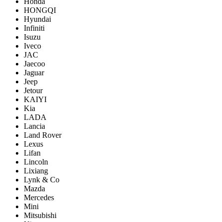
Honda
HONGQI
Hyundai
Infiniti
Isuzu
Iveco
JAC
Jaecoo
Jaguar
Jeep
Jetour
KAIYI
Kia
LADA
Lancia
Land Rover
Lexus
Lifan
Lincoln
Lixiang
Lynk & Co
Mazda
Mercedes
Mini
Mitsubishi