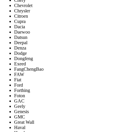
Chery
Chevrolet
Chrysler
Citroen
Cupra
Dacia
Daewoo
Datsun
Deepal
Denza
Dodge
Dongfeng
Exeed
FangChengBao
FAW
Fiat
Ford
Forthing
Foton
GAC
Geely
Genesis
GMC
Great Wall
Haval