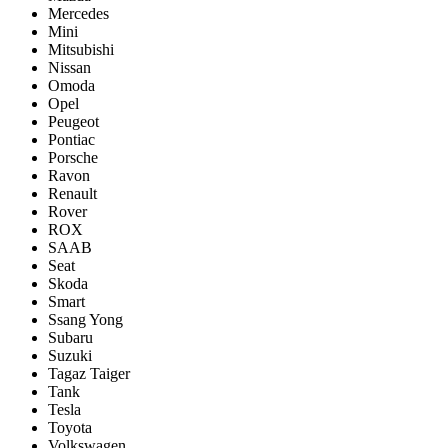
Mercedes
Mini
Mitsubishi
Nissan
Omoda
Opel
Peugeot
Pontiac
Porsсhe
Ravon
Renault
Rover
ROX
SAAB
Seat
Skoda
Smart
Ssang Yong
Subaru
Suzuki
Tagaz Taiger
Tank
Tesla
Toyota
Volkswagen