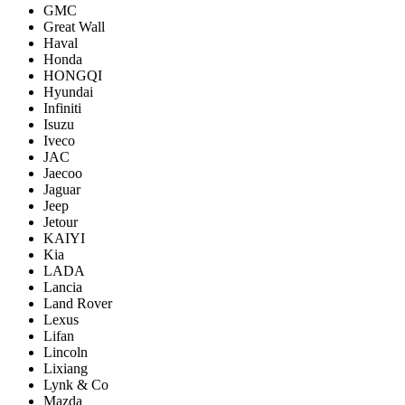
GMC
Great Wall
Haval
Honda
HONGQI
Hyundai
Infiniti
Isuzu
Iveco
JAC
Jaecoo
Jaguar
Jeep
Jetour
KAIYI
Kia
LADA
Lancia
Land Rover
Lexus
Lifan
Lincoln
Lixiang
Lynk & Co
Mazda