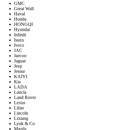
GMC
Great Wall
Haval
Honda
HONGQI
Hyundai
Infiniti
Isuzu
Iveco
JAC
Jaecoo
Jaguar
Jeep
Jetour
KAIYI
Kia
LADA
Lancia
Land Rover
Lexus
Lifan
Lincoln
Lixiang
Lynk & Co
Mazda