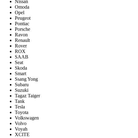
Nissan
Omoda
Opel
Peugeot
Pontiac
Porsсhe
Ravon
Renault
Rover
ROX
SAAB
Seat
Skoda
Smart
Ssang Yong
Subaru
Suzuki
Tagaz Taiger
Tank
Tesla
Toyota
Volkswagen
Volvo
Voyah
XCITE