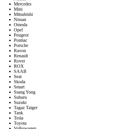
Mercedes
Mini
Mitsubishi
Nissan
Omoda
Opel
Peugeot
Pontiac
Porsсhe
Ravon
Renault
Rover
ROX
SAAB
Seat
Skoda
Smart
Ssang Yong
Subaru
Suzuki
Tagaz Taiger
Tank
Tesla
Toyota
Volkswagen