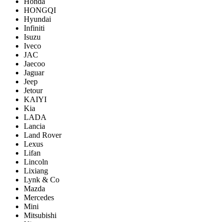
Honda
HONGQI
Hyundai
Infiniti
Isuzu
Iveco
JAC
Jaecoo
Jaguar
Jeep
Jetour
KAIYI
Kia
LADA
Lancia
Land Rover
Lexus
Lifan
Lincoln
Lixiang
Lynk & Co
Mazda
Mercedes
Mini
Mitsubishi