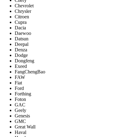
Chery
Chevrolet
Chrysler
Citroen
Cupra
Dacia
Daewoo
Datsun
Deepal
Denza
Dodge
Dongfeng
Exeed
FangChengBao
FAW
Fiat
Ford
Forthing
Foton
GAC
Geely
Genesis
GMC
Great Wall
Haval