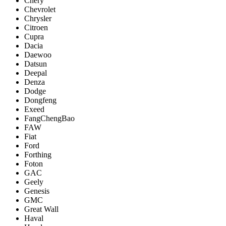
Chery
Chevrolet
Chrysler
Citroen
Cupra
Dacia
Daewoo
Datsun
Deepal
Denza
Dodge
Dongfeng
Exeed
FangChengBao
FAW
Fiat
Ford
Forthing
Foton
GAC
Geely
Genesis
GMC
Great Wall
Haval