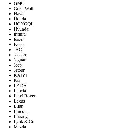
GMC
Great Wall
Haval
Honda
HONGQI
Hyundai
Infiniti
Isuzu
Iveco
JAC
Jaecoo
Jaguar
Jeep
Jetour
KAIYI
Kia
LADA
Lancia
Land Rover
Lexus
Lifan
Lincoln
Lixiang
Lynk & Co
Mazda