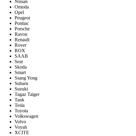
Nissan
Omoda
Opel
Peugeot
Pontiac
Porsсhe
Ravon
Renault
Rover
ROX
SAAB
Seat
Skoda
Smart
Ssang Yong
Subaru
Suzuki
Tagaz Taiger
Tank
Tesla
Toyota
Volkswagen
Volvo
Voyah
XCITE