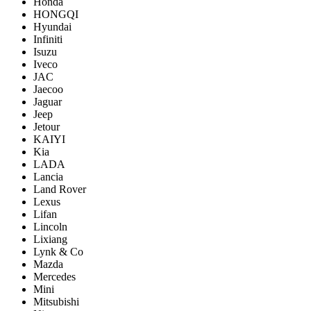
Honda
HONGQI
Hyundai
Infiniti
Isuzu
Iveco
JAC
Jaecoo
Jaguar
Jeep
Jetour
KAIYI
Kia
LADA
Lancia
Land Rover
Lexus
Lifan
Lincoln
Lixiang
Lynk & Co
Mazda
Mercedes
Mini
Mitsubishi