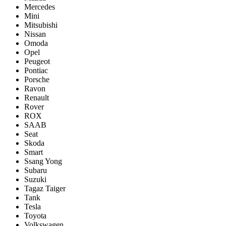
Mercedes
Mini
Mitsubishi
Nissan
Omoda
Opel
Peugeot
Pontiac
Porsсhe
Ravon
Renault
Rover
ROX
SAAB
Seat
Skoda
Smart
Ssang Yong
Subaru
Suzuki
Tagaz Taiger
Tank
Tesla
Toyota
Volkswagen