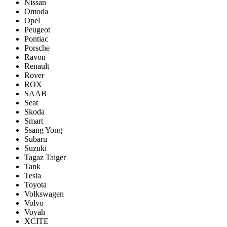
Nissan
Omoda
Opel
Peugeot
Pontiac
Porsсhe
Ravon
Renault
Rover
ROX
SAAB
Seat
Skoda
Smart
Ssang Yong
Subaru
Suzuki
Tagaz Taiger
Tank
Tesla
Toyota
Volkswagen
Volvo
Voyah
XCITE