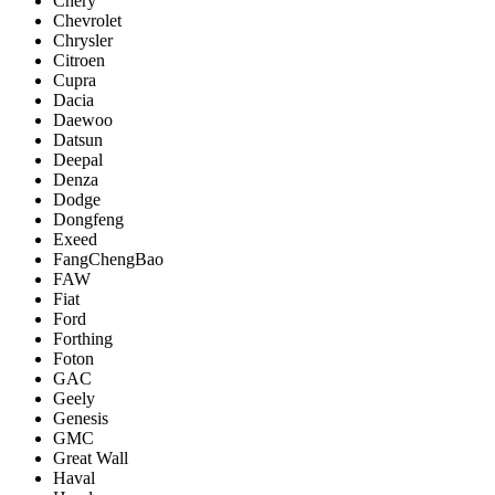
Chery
Chevrolet
Chrysler
Citroen
Cupra
Dacia
Daewoo
Datsun
Deepal
Denza
Dodge
Dongfeng
Exeed
FangChengBao
FAW
Fiat
Ford
Forthing
Foton
GAC
Geely
Genesis
GMC
Great Wall
Haval