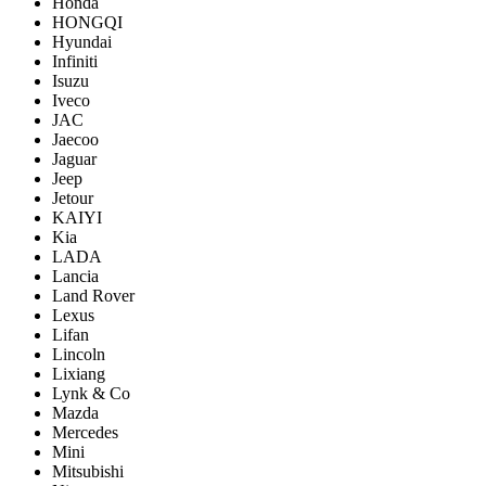
Honda
HONGQI
Hyundai
Infiniti
Isuzu
Iveco
JAC
Jaecoo
Jaguar
Jeep
Jetour
KAIYI
Kia
LADA
Lancia
Land Rover
Lexus
Lifan
Lincoln
Lixiang
Lynk & Co
Mazda
Mercedes
Mini
Mitsubishi