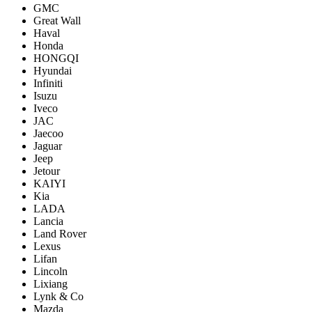
GMC
Great Wall
Haval
Honda
HONGQI
Hyundai
Infiniti
Isuzu
Iveco
JAC
Jaecoo
Jaguar
Jeep
Jetour
KAIYI
Kia
LADA
Lancia
Land Rover
Lexus
Lifan
Lincoln
Lixiang
Lynk & Co
Mazda