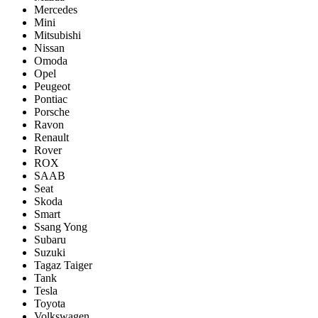
Mercedes
Mini
Mitsubishi
Nissan
Omoda
Opel
Peugeot
Pontiac
Porsсhe
Ravon
Renault
Rover
ROX
SAAB
Seat
Skoda
Smart
Ssang Yong
Subaru
Suzuki
Tagaz Taiger
Tank
Tesla
Toyota
Volkswagen