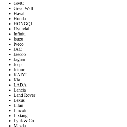
GMC
Great Wall
Haval
Honda
HONGQI
Hyundai
Infiniti
Isuzu
Iveco
JAC
Jaecoo
Jaguar
Jeep
Jetour
KAIYI
Kia
LADA
Lancia
Land Rover
Lexus
Lifan
Lincoln
Lixiang
Lynk & Co
Mazda