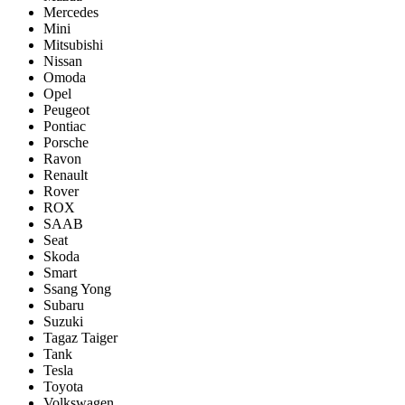
Mercedes
Mini
Mitsubishi
Nissan
Omoda
Opel
Peugeot
Pontiac
Porsсhe
Ravon
Renault
Rover
ROX
SAAB
Seat
Skoda
Smart
Ssang Yong
Subaru
Suzuki
Tagaz Taiger
Tank
Tesla
Toyota
Volkswagen