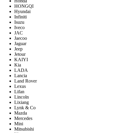
Honda
HONGQI
Hyundai
Infiniti
Isuzu
Iveco
JAC
Jaecoo
Jaguar
Jeep
Jetour
KAIYI
Kia
LADA
Lancia
Land Rover
Lexus
Lifan
Lincoln
Lixiang
Lynk & Co
Mazda
Mercedes
Mini
Mitsubishi