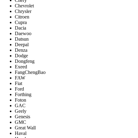
Chery
Chevrolet
Chrysler
Citroen
Cupra
Dacia
Daewoo
Datsun
Deepal
Denza
Dodge
Dongfeng
Exeed
FangChengBao
FAW
Fiat
Ford
Forthing
Foton
GAC
Geely
Genesis
GMC
Great Wall
Haval