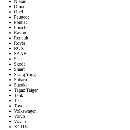
Nissan
Omoda
Opel
Peugeot
Pontiac
Porsсhe
Ravon
Renault
Rover
ROX
SAAB
Seat
Skoda
Smart
Ssang Yong
Subaru
Suzuki
Tagaz Taiger
Tank
Tesla
Toyota
Volkswagen
Volvo
Voyah
XCITE