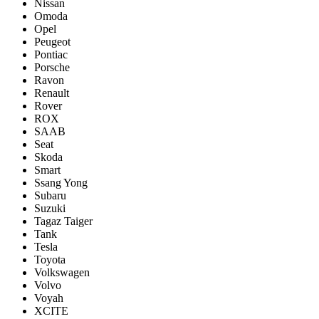
Nissan
Omoda
Opel
Peugeot
Pontiac
Porsсhe
Ravon
Renault
Rover
ROX
SAAB
Seat
Skoda
Smart
Ssang Yong
Subaru
Suzuki
Tagaz Taiger
Tank
Tesla
Toyota
Volkswagen
Volvo
Voyah
XCITE