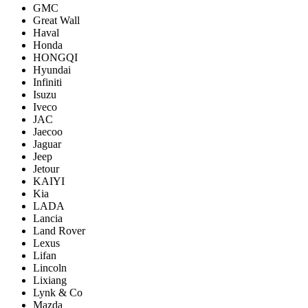
GMC
Great Wall
Haval
Honda
HONGQI
Hyundai
Infiniti
Isuzu
Iveco
JAC
Jaecoo
Jaguar
Jeep
Jetour
KAIYI
Kia
LADA
Lancia
Land Rover
Lexus
Lifan
Lincoln
Lixiang
Lynk & Co
Mazda