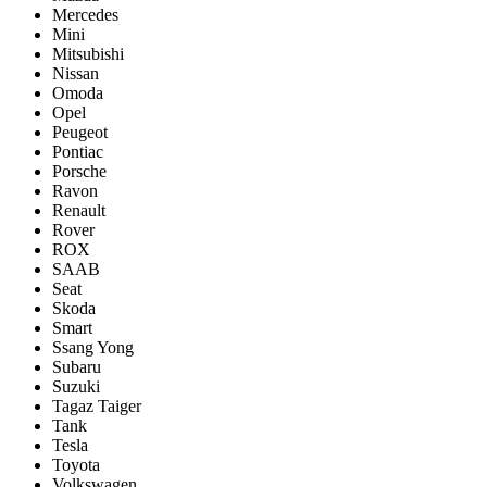
Mercedes
Mini
Mitsubishi
Nissan
Omoda
Opel
Peugeot
Pontiac
Porsсhe
Ravon
Renault
Rover
ROX
SAAB
Seat
Skoda
Smart
Ssang Yong
Subaru
Suzuki
Tagaz Taiger
Tank
Tesla
Toyota
Volkswagen