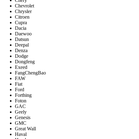
Chery
Chevrolet
Chrysler
Citroen
Cupra
Dacia
Daewoo
Datsun
Deepal
Denza
Dodge
Dongfeng
Exeed
FangChengBao
FAW
Fiat
Ford
Forthing
Foton
GAC
Geely
Genesis
GMC
Great Wall
Haval