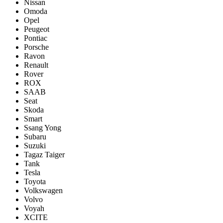
Nissan
Omoda
Opel
Peugeot
Pontiac
Porsсhe
Ravon
Renault
Rover
ROX
SAAB
Seat
Skoda
Smart
Ssang Yong
Subaru
Suzuki
Tagaz Taiger
Tank
Tesla
Toyota
Volkswagen
Volvo
Voyah
XCITE