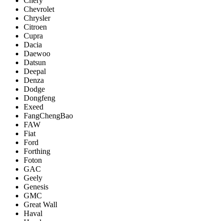
Chery
Chevrolet
Chrysler
Citroen
Cupra
Dacia
Daewoo
Datsun
Deepal
Denza
Dodge
Dongfeng
Exeed
FangChengBao
FAW
Fiat
Ford
Forthing
Foton
GAC
Geely
Genesis
GMC
Great Wall
Haval