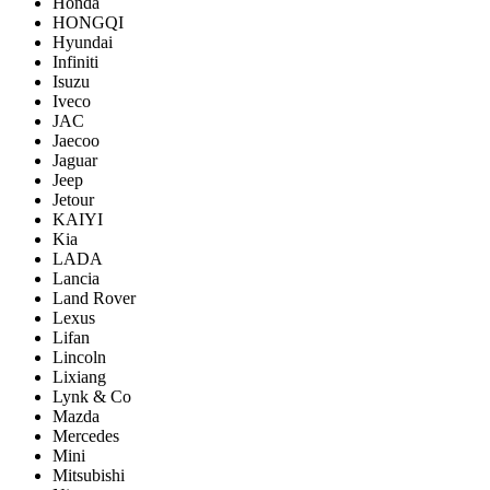
Honda
HONGQI
Hyundai
Infiniti
Isuzu
Iveco
JAC
Jaecoo
Jaguar
Jeep
Jetour
KAIYI
Kia
LADA
Lancia
Land Rover
Lexus
Lifan
Lincoln
Lixiang
Lynk & Co
Mazda
Mercedes
Mini
Mitsubishi