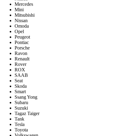
Mercedes
Mini
Mitsubishi
Nissan
Omoda
Opel
Peugeot
Pontiac
Porsсhe
Ravon
Renault
Rover
ROX
SAAB
Seat
Skoda
Smart
Ssang Yong
Subaru
Suzuki
Tagaz Taiger
Tank
Tesla
Toyota
Volkswagen