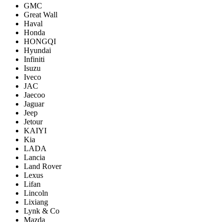
GMC
Great Wall
Haval
Honda
HONGQI
Hyundai
Infiniti
Isuzu
Iveco
JAC
Jaecoo
Jaguar
Jeep
Jetour
KAIYI
Kia
LADA
Lancia
Land Rover
Lexus
Lifan
Lincoln
Lixiang
Lynk & Co
Mazda