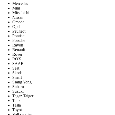
Mercedes
Mini
Mitsubishi
Nissan
Omoda
Opel
Peugeot
Pontiac
Porsсhe
Ravon
Renault
Rover
ROX
SAAB
Seat
Skoda
Smart
Ssang Yong
Subaru
Suzuki
Tagaz Taiger
Tank
Tesla
Toyota
Volkswagen