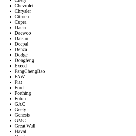
Chery
Chevrolet
Chrysler
Citroen
Cupra
Dacia
Daewoo
Datsun
Deepal
Denza
Dodge
Dongfeng
Exeed
FangChengBao
FAW
Fiat
Ford
Forthing
Foton
GAC
Geely
Genesis
GMC
Great Wall
Haval