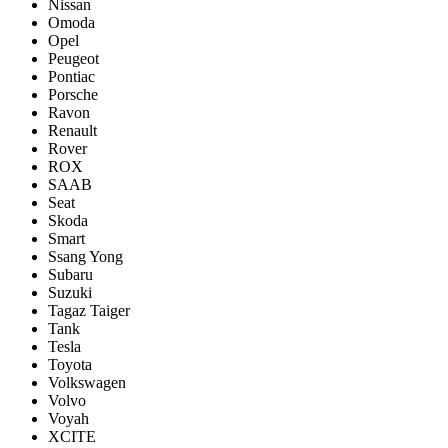
Nissan
Omoda
Opel
Peugeot
Pontiac
Porsсhe
Ravon
Renault
Rover
ROX
SAAB
Seat
Skoda
Smart
Ssang Yong
Subaru
Suzuki
Tagaz Taiger
Tank
Tesla
Toyota
Volkswagen
Volvo
Voyah
XCITE