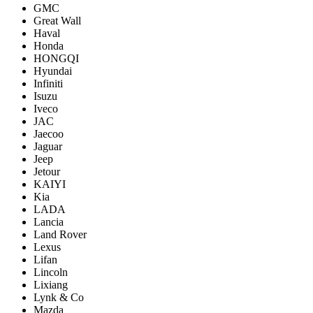
GMC
Great Wall
Haval
Honda
HONGQI
Hyundai
Infiniti
Isuzu
Iveco
JAC
Jaecoo
Jaguar
Jeep
Jetour
KAIYI
Kia
LADA
Lancia
Land Rover
Lexus
Lifan
Lincoln
Lixiang
Lynk & Co
Mazda