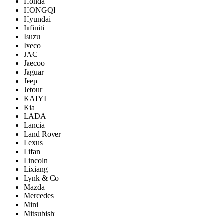
Honda
HONGQI
Hyundai
Infiniti
Isuzu
Iveco
JAC
Jaecoo
Jaguar
Jeep
Jetour
KAIYI
Kia
LADA
Lancia
Land Rover
Lexus
Lifan
Lincoln
Lixiang
Lynk & Co
Mazda
Mercedes
Mini
Mitsubishi