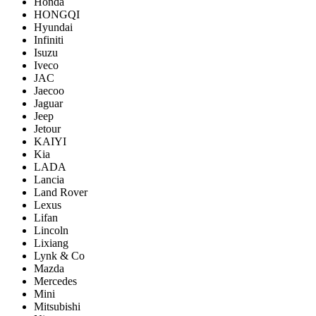
Honda
HONGQI
Hyundai
Infiniti
Isuzu
Iveco
JAC
Jaecoo
Jaguar
Jeep
Jetour
KAIYI
Kia
LADA
Lancia
Land Rover
Lexus
Lifan
Lincoln
Lixiang
Lynk & Co
Mazda
Mercedes
Mini
Mitsubishi