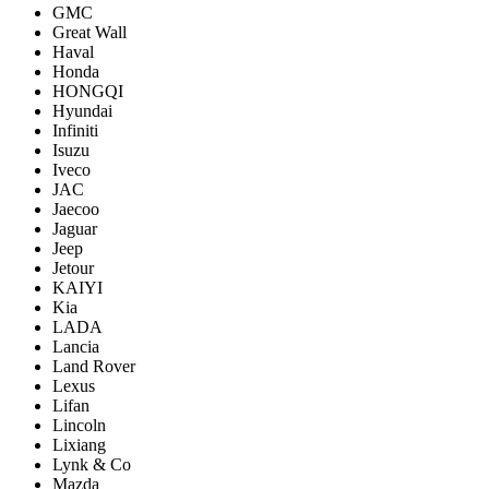
GMC
Great Wall
Haval
Honda
HONGQI
Hyundai
Infiniti
Isuzu
Iveco
JAC
Jaecoo
Jaguar
Jeep
Jetour
KAIYI
Kia
LADA
Lancia
Land Rover
Lexus
Lifan
Lincoln
Lixiang
Lynk & Co
Mazda