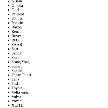
Nissan
Omoda
Opel
Peugeot
Pontiac
Porsсhe
Ravon
Renault
Rover
ROX
SAAB
Seat
Skoda
Smart
Ssang Yong
Subaru
Suzuki
Tagaz Taiger
Tank
Tesla
Toyota
Volkswagen
Volvo
Voyah
XCITE