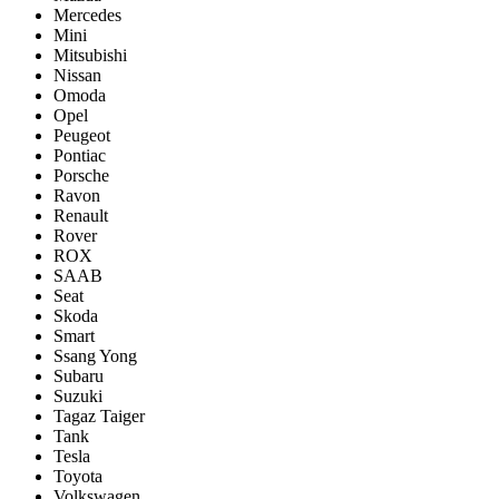
Mercedes
Mini
Mitsubishi
Nissan
Omoda
Opel
Peugeot
Pontiac
Porsсhe
Ravon
Renault
Rover
ROX
SAAB
Seat
Skoda
Smart
Ssang Yong
Subaru
Suzuki
Tagaz Taiger
Tank
Tesla
Toyota
Volkswagen