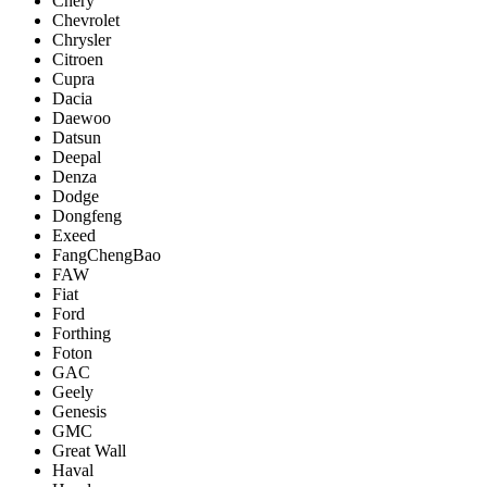
Chery
Chevrolet
Chrysler
Citroen
Cupra
Dacia
Daewoo
Datsun
Deepal
Denza
Dodge
Dongfeng
Exeed
FangChengBao
FAW
Fiat
Ford
Forthing
Foton
GAC
Geely
Genesis
GMC
Great Wall
Haval