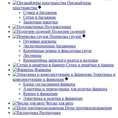
Органайзеры
пространства
Сумки в багажник
Сетки в багажник
Защитные накидки
Подлокотники
Подогрев сидений
Перевозка грузов
Грузовые корзины
Экспедиционные багажники
Крепёжные ремни и фиксаторы груза
Лестницы
Кронштейны запасного колеса и колпаки
Сетки и решётки в бампер
Фаркопы
Электрика и
комплектующие к фаркопам
Блоки согласования фаркопа
Адаптеры и переходники для розетки фаркопа
Крюки к фаркопам
Электрика и розетки к фаркопам
Чехлы для авто
Цепи противоскольжения
Распродажа