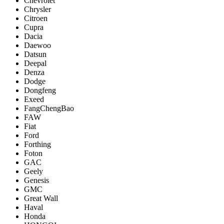
Chevrolet
Chrysler
Citroen
Cupra
Dacia
Daewoo
Datsun
Deepal
Denza
Dodge
Dongfeng
Exeed
FangChengBao
FAW
Fiat
Ford
Forthing
Foton
GAC
Geely
Genesis
GMC
Great Wall
Haval
Honda