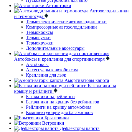
Пусковые устройства для авто
Автошторки
Автохолодильники
и термопосуда
Термоэлектрические автохолодильники
Компрессорные автохолодильники
Термокбоксы
Термосумки
Термокружки
Дополнительные аксессуары
Автобоксы и крепления для спортинвентаря
Автобоксы
Аксессуары к автобоксам
Крепления для лыж
Амортизаторы капота
Багажники на
крышу и рейлинги
Багажники на рейлинги
Багажники на крышу без рейлингов
Рейлинги на крышу автомобиля
Комплектующие для багажников
Брызговики
Ветровики
Дефлекторы капота