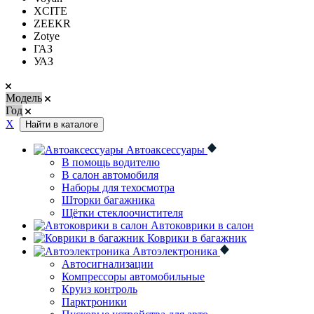
XCITE
ZEEKR
Zotye
ГАЗ
УАЗ
Модель
Год
Х
Найти в каталоге
Автоаксессуары
В помощь водителю
В салон автомобиля
Наборы для техосмотра
Шторки багажника
Щётки стеклоочистителя
Автоковрики в салон
Коврики в багажник
Автоэлектроника
Автосигнализации
Компрессоры автомобильные
Круиз контроль
Парктроники