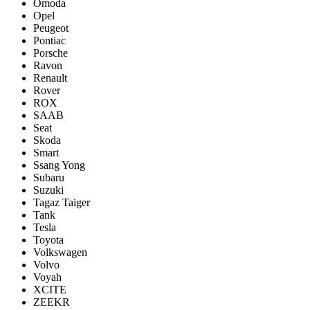
Omoda
Opel
Peugeot
Pontiac
Porsсhe
Ravon
Renault
Rover
ROX
SAAB
Seat
Skoda
Smart
Ssang Yong
Subaru
Suzuki
Tagaz Taiger
Tank
Tesla
Toyota
Volkswagen
Volvo
Voyah
XCITE
ZEEKR