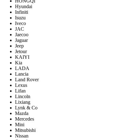
HONGQI
Hyundai
Infiniti
Isuzu
Iveco
JAC
Jaecoo
Jaguar
Jeep
Jetour
KAIYI
Kia
LADA
Lancia
Land Rover
Lexus
Lifan
Lincoln
Lixiang
Lynk & Co
Mazda
Mercedes
Mini
Mitsubishi
Nissan