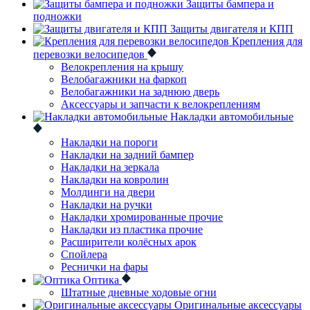
Защиты бампера и
подножки
Защиты двигателя и КПП
Крепления для
перевозки велосипедов
Велокрепления на крышу
Велобагажники на фаркоп
Велобагажники на заднюю дверь
Аксессуары и запчасти к велокреплениям
Накладки автомобильные
Накладки на пороги
Накладки на задний бампер
Накладки на зеркала
Накладки на ковролин
Молдинги на двери
Накладки на ручки
Накладки хромированные прочие
Накладки из пластика прочие
Расширители колёсных арок
Спойлера
Реснички на фары
Оптика
Штатные дневные ходовые огни
Оригинальные аксессуары