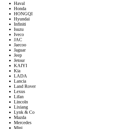
Haval
Honda
HONGQI
Hyundai
Infiniti
Isuzu
Iveco
JAC
Jaecoo
Jaguar
Jeep
Jetour
KAIYI
Kia
LADA
Lancia
Land Rover
Lexus
Lifan
Lincoln
Lixiang
Lynk & Co
Mazda
Mercedes
Mini