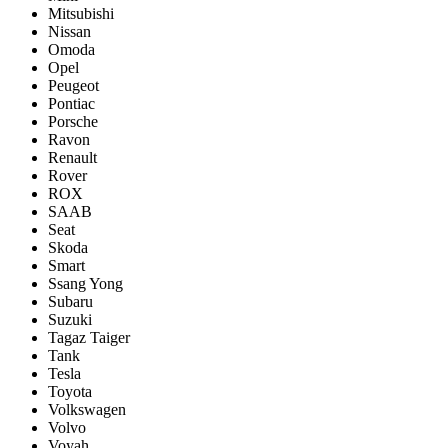
Mitsubishi
Nissan
Omoda
Opel
Peugeot
Pontiac
Porsсhe
Ravon
Renault
Rover
ROX
SAAB
Seat
Skoda
Smart
Ssang Yong
Subaru
Suzuki
Tagaz Taiger
Tank
Tesla
Toyota
Volkswagen
Volvo
Voyah