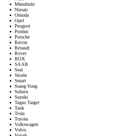
Mitsubishi
Nissan
Omoda
Opel
Peugeot
Pontiac
Porsсhe
Ravon
Renault
Rover
ROX
SAAB
Seat
Skoda
Smart
Ssang Yong
Subaru
Suzuki
Tagaz Taiger
Tank
Tesla
Toyota
Volkswagen
Volvo
Voyah