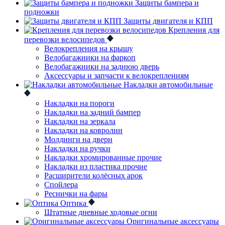
Защиты бампера и
подножки
Защиты двигателя и КПП
Крепления для
перевозки велосипедов
Велокрепления на крышу
Велобагажники на фаркоп
Велобагажники на заднюю дверь
Аксессуары и запчасти к велокреплениям
Накладки автомобильные
Накладки на пороги
Накладки на задний бампер
Накладки на зеркала
Накладки на ковролин
Молдинги на двери
Накладки на ручки
Накладки хромированные прочие
Накладки из пластика прочие
Расширители колёсных арок
Спойлера
Реснички на фары
Оптика
Штатные дневные ходовые огни
Оригинальные аксессуары