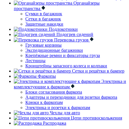
Органайзеры
пространства
Сумки в багажник
Сетки в багажник
Защитные накидки
Подлокотники
Подогрев сидений
Перевозка грузов
Грузовые корзины
Экспедиционные багажники
Крепёжные ремни и фиксаторы груза
Лестницы
Кронштейны запасного колеса и колпаки
Сетки и решётки в бампер
Фаркопы
Электрика и
комплектующие к фаркопам
Блоки согласования фаркопа
Адаптеры и переходники для розетки фаркопа
Крюки к фаркопам
Электрика и розетки к фаркопам
Чехлы для авто
Цепи противоскольжения
Распродажа