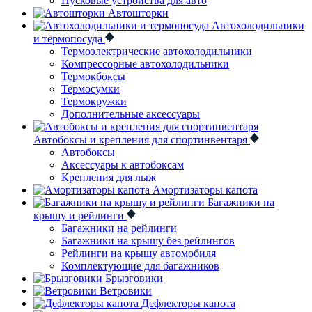
Пусковые устройства для авто
Автошторки
Автохолодильники
и термопосуда
Термоэлектрические автохолодильники
Компрессорные автохолодильники
Термокбоксы
Термосумки
Термокружки
Дополнительные аксессуары
Автобоксы и крепления для спортинвентаря
Автобоксы
Аксессуары к автобоксам
Крепления для лыж
Амортизаторы капота
Багажники на
крышу и рейлинги
Багажники на рейлинги
Багажники на крышу без рейлингов
Рейлинги на крышу автомобиля
Комплектующие для багажников
Брызговики
Ветровики
Дефлекторы капота