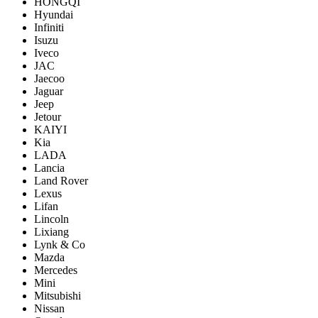
HONGQI
Hyundai
Infiniti
Isuzu
Iveco
JAC
Jaecoo
Jaguar
Jeep
Jetour
KAIYI
Kia
LADA
Lancia
Land Rover
Lexus
Lifan
Lincoln
Lixiang
Lynk & Co
Mazda
Mercedes
Mini
Mitsubishi
Nissan