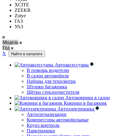
XCITE
ZEEKR
Zotye
ГАЗ
УАЗ
Модель
Год
Х
Найти в каталоге
Автоаксессуары
В помощь водителю
В салон автомобиля
Наборы для техосмотра
Шторки багажника
Щётки стеклоочистителя
Автоковрики в салон
Коврики в багажник
Автоэлектроника
Автосигнализации
Компрессоры автомобильные
Круиз контроль
Парктроники