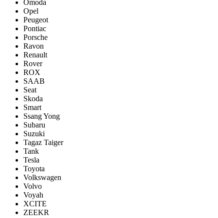
Omoda
Opel
Peugeot
Pontiac
Porsсhe
Ravon
Renault
Rover
ROX
SAAB
Seat
Skoda
Smart
Ssang Yong
Subaru
Suzuki
Tagaz Taiger
Tank
Tesla
Toyota
Volkswagen
Volvo
Voyah
XCITE
ZEEKR