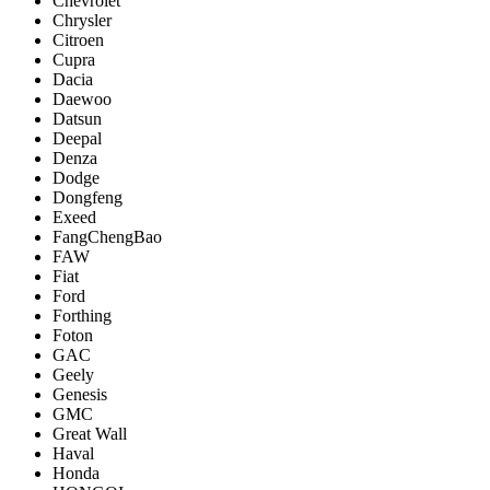
Chevrolet
Chrysler
Citroen
Cupra
Dacia
Daewoo
Datsun
Deepal
Denza
Dodge
Dongfeng
Exeed
FangChengBao
FAW
Fiat
Ford
Forthing
Foton
GAC
Geely
Genesis
GMC
Great Wall
Haval
Honda