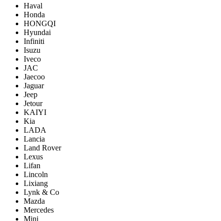
Haval
Honda
HONGQI
Hyundai
Infiniti
Isuzu
Iveco
JAC
Jaecoo
Jaguar
Jeep
Jetour
KAIYI
Kia
LADA
Lancia
Land Rover
Lexus
Lifan
Lincoln
Lixiang
Lynk & Co
Mazda
Mercedes
Mini